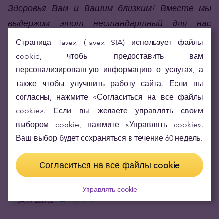
Здоровья Вам и Вашим близким! Вместе мы
выдержим этот нестандартный для нас
период и все наверняка вернется в привычное
Страница Tavex (Tavex SIA) использует файлы
нам русло.
cookie, чтобы предоставить вам
персонализированную информацию о услугах, а
Команда Tavex.
также чтобы улучшить работу сайта. Если вы
согласны, нажмите «Согласиться на все файлы
cookie». Если вы желаете управлять своим
SHARE
выбором cookie, нажмите «Управлять cookie».
Ваш выбор будет сохраняться в течение 60 недель.
Согласиться на все файлы cookie
Цена золота (XAU-EUR)
3756,60 EUR/oz
+ 76,65 EUR
Управлять cookie
Цена серебра (XAG-EUR)
54,99 EUR/oz
+ 1,60 EUR