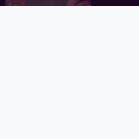
Главная
Корзина
Валюта
Золото
Графики
Блог
Tavex ID
В Латвии обнаружены
поддельные золотые слитки
Valcambi Suisse весом 1 oz
01.07.2026
Риски на фондовом рынке:
почему золото остаётся важной
частью инвестиционного