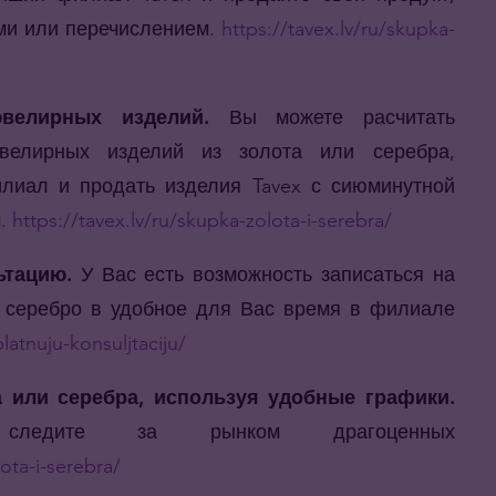
ми или перечислением.
https://tavex.lv/ru/skupka-
велирных изделий.
Вы можете расчитать
велирных изделий из золота или серебра,
лиал и продать изделия Tavex с сиюминутной
м.
https://tavex.lv/ru/skupka-zolota-i-serebra/
ьтацию.
У Вас есть возможность записаться на
и серебро в удобное для Вас время в филиале
latnuju-konsuljtaciju/
а или серебра, используя удобные графики.
 следите за рынком драгоценных
lota-i-serebra/