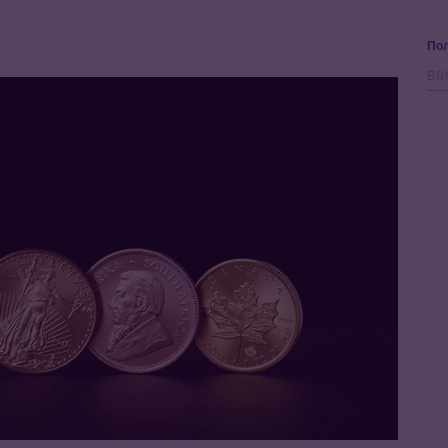
Ы
Пол