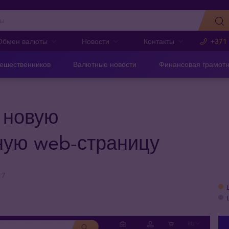
Обмен валюты
Новости
Контакты
+371
тешественников
Валютные новости
Финансовая грамотн
 новую
ную web-страницу
17