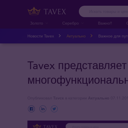
Золото
Серебро
Важно‼️
Новости Tavex
Актуально
Важное для пу
Tavex представляет
многофункциональ
Опубликовал
Tavex
в категории
Актуально
07.11.20