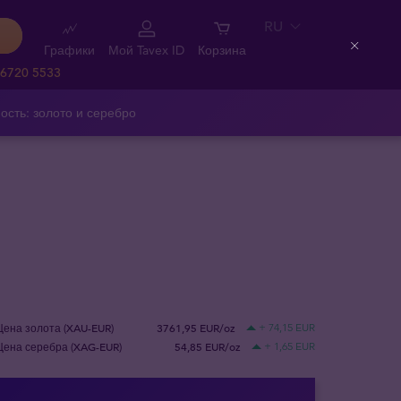
RU
Графики
Мой Tavex ID
Корзина
Close
 6720 5533
ость: золото и серебро
Цена золота (XAU-EUR)
3761,95 EUR/oz
+ 74,15 EUR
Цена серебра (XAG-EUR)
54,85 EUR/oz
+ 1,65 EUR