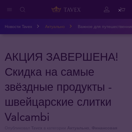
Close
Новости Tavex
Актуально
Важное для путешественни
АКЦИЯ ЗАВЕРШЕНА!
Скидка на самые
звёздные продукты -
швейцарские слитки
Valcambi
Опубликовал
Tavex
в категории
Актуально
,
Финансовая