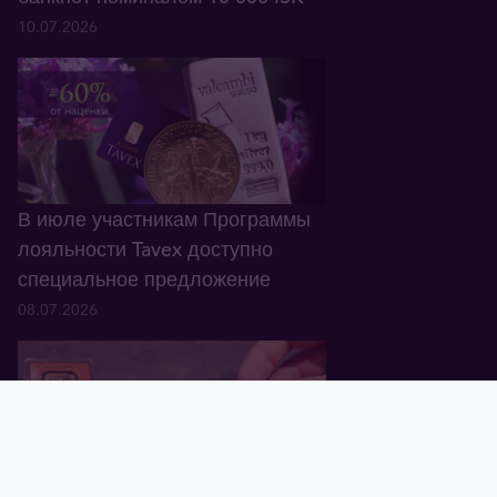
10.07.2026
В июле участникам Программы
лояльности Tavex доступно
специальное предложение
08.07.2026
Главная
Корзина
Валюта
Золото
Графики
Блог
Tavex ID