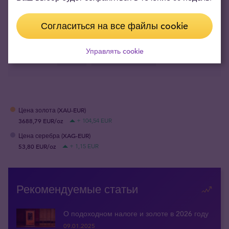
SHARE
Согласиться на все файлы cookie
ОТМЕТКИ
1 унция
1oz
SPOT
Valcambi
Управлять cookie
скидка
Скидка на наценку
Цена золота (XAU-EUR)
3688,79 EUR/oz
+ 104,54 EUR
Цена серебра (XAG-EUR)
53,80 EUR/oz
+ 1,15 EUR
Рекомендуемые статьи
О подоходном налоге и золоте в 2026 году
09.01.2025