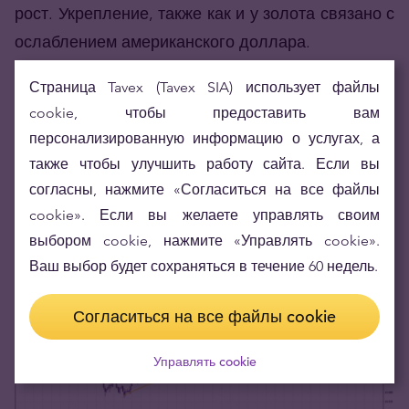
рост. Укрепление, также как и у золота связано с
ослаблением американского доллара.
С дневного графика следует обратить внимание
Страница Tavex (Tavex SIA) использует файлы
на сопротивление в зоне 17,70 $/oz и в области
cookie, чтобы предоставить вам
персонализированную информацию о услугах, а
18,80 $/oz (максимумы последних 3ех месяцев).
также чтобы улучшить работу сайта. Если вы
Из поддержек важно отметить зоны в области
согласны, нажмите «Согласиться на все файлы
15,50 $/oz.
cookie». Если вы желаете управлять своим
выбором cookie, нажмите «Управлять cookie».
Ваш выбор будет сохраняться в течение 60 недель.
Согласиться на все файлы cookie
Управлять cookie