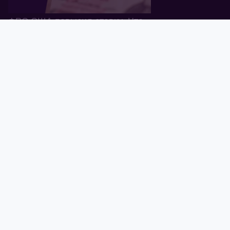
ФРС США повысил ставку. Что
дальше?
Главная
Корзина
Валюта
Золото
Графики
Блог
Tavex ID
17.06.2022
Швейцария запретила ввоз
российского золота
09.08.2022