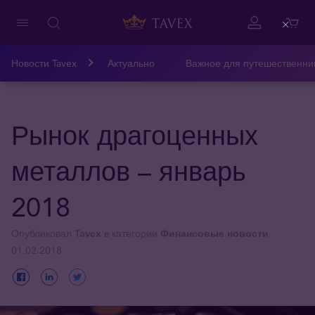
Close
Новости Tavex
Актуально
Важное для путешественни
Рынок драгоценных
металлов – январь
2018
Опубликовал
Tavex
в категории
Финансовые новости
01.02.2018