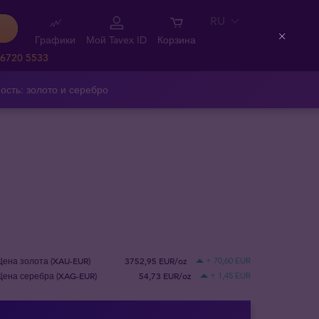
RU
Графики
Мой Tavex ID
Корзина
Close
 6720 5533
ость: золото и серебро
Цена золота (XAU-EUR)
3752,95 EUR/oz
+ 70,60 EUR
Цена серебра (XAG-EUR)
54,73 EUR/oz
+ 1,45 EUR