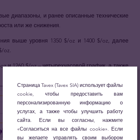
овые диапазоны, и ранее описанные технические
оста или же снижения.
ния выше уровня 1350 $/oz и 1400 $/oz, далее
$/oz.
z и 1260 $/oz – четырехчасовой график, а также
Страница Tavex (Tavex SIA) использует файлы
cookie, чтобы предоставить вам
персонализированную информацию о
услугах, а также чтобы улучшить работу
сайта. Если вы согласны, нажмите
«Согласиться на все файлы cookie». Если
вы желаете управлять своим выбором