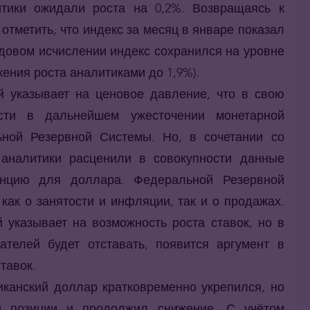
тики ожидали роста на 0,2%. Возвращаясь к
тметить, что индекс за месяц в январе показал
одовом исчислении индекс сохранился на уровне
ения роста аналитиками до 1,9%).
й указывает на ценовое давление, что в свою
ости в дальнейшем ужесточении монетарной
ной Резервной Системы. Но, в сочетании со
аналитики расценили в совокупности данные
енцию для доллара. Федеральной Резервной
как о занятости и инфляции, так и о продажах.
 указывает на возможность роста ставок, но в
ателей будет отставать, появится аргумент в
тавок.
канский доллар кратковременно укрепился, но
и позиции и продолжил снижение. С учётом