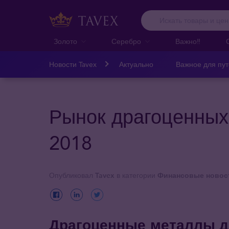
Золото
Серебро
Важно‼️
Новости Tavex
Актуально
Важное для пу
Рынок драгоценных
2018
Опубликовал
Tavex
в категории
Финансовые новос
Драгоценные металлы 