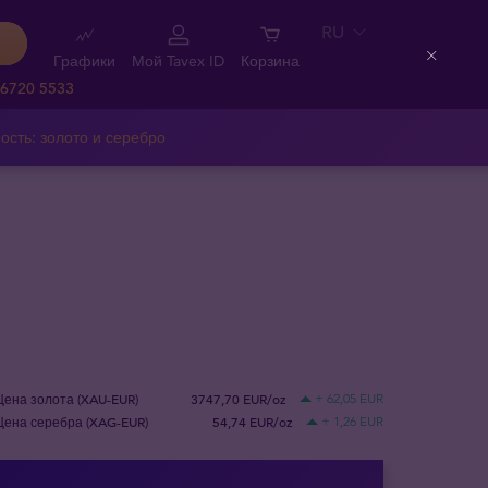
RU
Графики
Мой Tavex ID
Корзина
Close
 6720 5533
ость: золото и серебро
Цена золота (XAU-EUR)
3747,70 EUR/oz
+ 62,05 EUR
Цена серебра (XAG-EUR)
54,74 EUR/oz
+ 1,26 EUR