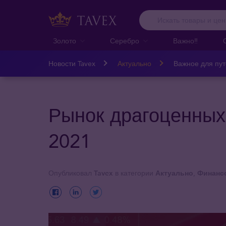
Золото
Серебро
Важно‼️
Новости Tavex
Актуально
Важное для пу
Рынок драгоценных
2021
Опубликовал
Tavex
в категории
Актуально
,
Финансо