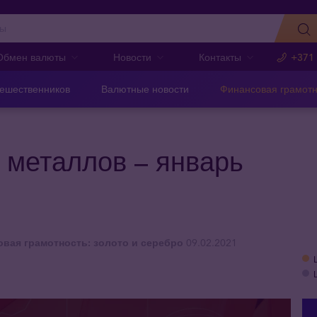
Обмен валюты
Новости
Контакты
+371
тешественников
Валютные новости
Финансовая грамотн
 металлов – январь
вая грамотность: золото и серебро
09.02.2021