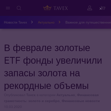
Close
Новости Tavex
Актуально
Важное для путешественни
В феврале золотые
ETF фонды увеличили
запасы золота на
рекордные объемы
Опубликовал
Tavex
в категории
Актуально
,
Финансовая
грамотность: золото и серебро
,
Финансовые новости
10.03.2020