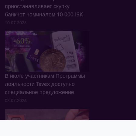
приостанавливает скупку
банкнот номиналом 10 000 ISK
10.07.2026
В июле участникам Программы
лояльности Tavex доступно
специальное предложение
08.07.2026
Главная
Корзина
Валюта
Золото
Графики
Блог
Tavex ID