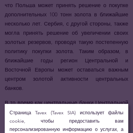
что Польша может принять решение о покупке
дополнительных 100 тонн золота в ближайшие
несколько лет. Сербия, с другой стороны, также
могла принять решение об увеличении своих
золотых резервов, проводя такую ​​постепенную
политику покупки золота. Таким образом, в
ближайшие годы регион Центральной и
Восточной Европы может оставаться важным
центром золотой активности центральных
банков.
В то время как центральные банки Центральной
и Восточной Европы рассматривают формы
Страница Tavex (Tavex SIA) использует файлы
финансовой защиты, пандемия COVID-19 по-
cookie, чтобы предоставить вам
персонализированную информацию о услугах, а
прежнему будет основным фактором,