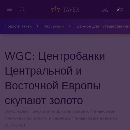
Close
Новости Tavex
Актуально
Важное для путешественни
WGC: Центробанки
Центральной и
Восточной Европы
скупают золото
Опубликовал
Tavex
в категории
Актуально
,
Финансовая
грамотность: золото и серебро
,
Финансовые новости
26.04.2021