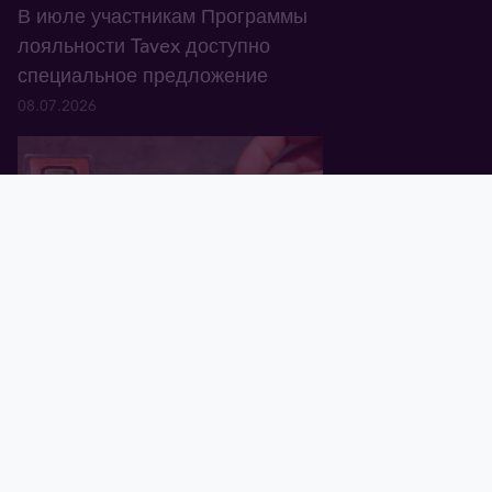
В июле участникам Программы
лояльности Tavex доступно
специальное предложение
08.07.2026
Главная
Корзина
Валюта
Золото
Графики
Блог
Tavex ID
В Латвии обнаружены
поддельные золотые слитки
Valcambi Suisse весом 1 oz
01.07.2026