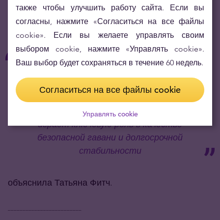
также чтобы улучшить работу сайта. Если вы
побуждающим к принятию решения о
согласны, нажмите «Согласиться на все файлы
наращивании золотых резервов.
cookie». Если вы желаете управлять своим
выбором cookie, нажмите «Управлять cookie».
Беспрецедентная реакция денежно-
Ваш выбор будет сохраняться в течение 60 недель.
кредитной и налогово-бюджетной
политики на пандемию привела к резкому
Согласиться на все файлы cookie
росту государственного долга и росту
инфляционного давления, при этом золото
Управлять cookie
играет ключевую роль в качестве
безопасной гавани и долгосрочной
стабильности
объяснила Татьяна Фитч.
_________________________