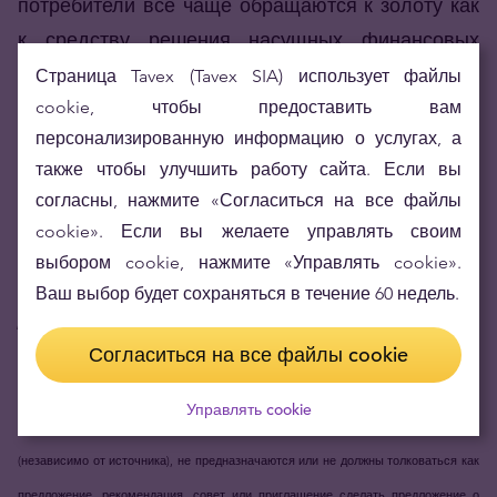
потребители все чаще обращаются к золоту как
к средству решения насущных финансовых
проблем, а не только как к инвестициям.
Страница Tavex (Tavex SIA) использует файлы
Сохранение золота как средства сбережения
cookie, чтобы предоставить вам
персонализированную информацию о услугах, а
сейчас выражено более явно, чем когда-либо.
также чтобы улучшить работу сайта. Если вы
Золото четко демонстрирует свою истинную
согласны, нажмите «Согласиться на все файлы
ценность.
cookie». Если вы желаете управлять своим
выбором cookie, нажмите «Управлять cookie».
_____________________
Ваш выбор будет сохраняться в течение 60 недель.
Дисклеймер:
Согласиться на все файлы cookie
Статья подготовлена ​​отделом маркетинга и отделом дилинга Tavex Latvia. Oтчет
подготовлен как маркетинговое сообщение только для информационных целей.
Управлять cookie
Ни информация, ни какое-либо мнение, содержащееся в этом отчете
(независимо от источника), не предназначаются или не должны толковаться как
предложение, рекомендация, совет или приглашение сделать предложение о