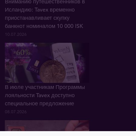
Вниманию путешественников в
Исландию: Tavex временно
приостанавливает скупку
банкнот номиналом 10 000 ISK
10.07.2026
В июле участникам Программы
лояльности Tavex доступно
специальное предложение
08.07.2026