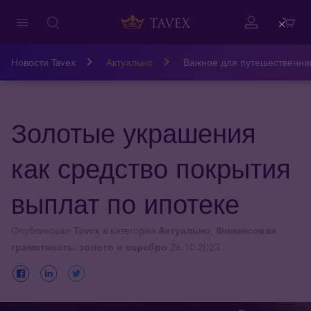
Close
Новости Tavex
Актуально
Важное для путешественни
Золотые украшения
как средство покрытия
выплат по ипотеке
Опубликовал
Tavex
в категории
Актуально
,
Финансовая
грамотность: золото и серебро
26.10.2023