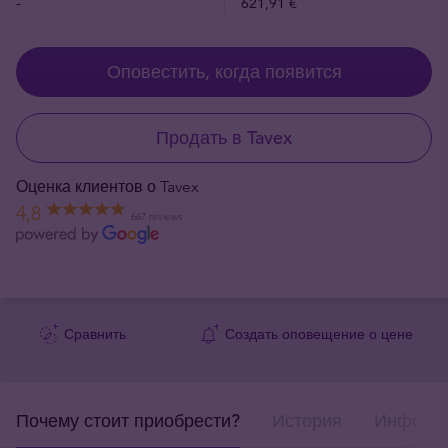
-
621,91 €
Оповестить, когда появится
Продать в Tavex
Оценка клиентов о Tavex
4,8
667 reviews
Сравнить
Создать оповещение о цене
Почему стоит приобрести?
История
Информа