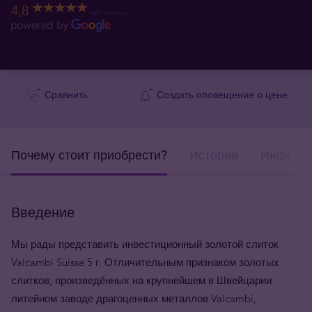
4,8
667 reviews
Сравнить
Создать оповещение о цене
Почему стоит приобрести?
История
Информа
Введение
Мы рады представить инвестиционный золотой слиток
Valcambi Suisse 5 г. Отличительным признаком золотых
слитков, произведённых на крупнейшем в Швейцарии
литейном заводе драгоценных металлов Valcambi,