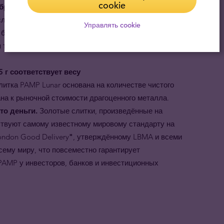
cookie
образец безупречного мастерства в чеканке
литки произведены с использованием новейших
Управлять cookie
 блестящих поверхностей с изображением крысы,
 тех, кто восхищается мастерством изготовления
 г соответствует весу
литка PAMP Lunar основана на количестве чистого
зана к рыночной стоимости драгоценного металла.
это деньги.
Золотые слитки, произведённые на
твуют самому известному мировому стандарту на
ondon Good Delivery
"
, утверждённому LBMA и всеми
ему миру, что повсеместно гарантирует
PAMP у инвесторов, банков и инвестиционных