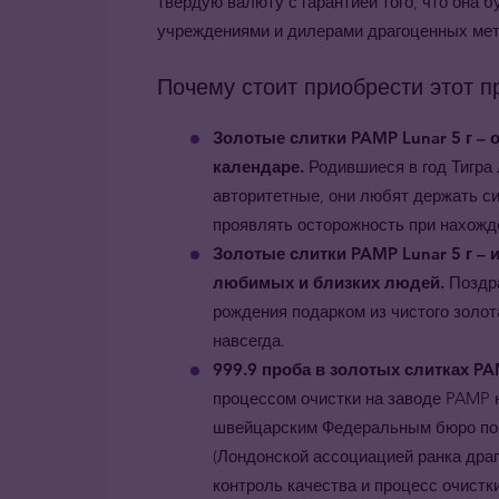
твёрдую валюту с гарантией того, что она 
учреждениями и дилерами драгоценных мет
Почему стоит приобрести этот п
Золотые слитки PAMP Lunar 5 г –
календаре.
Родившиеся в год Тигра
авторитетные, они любят держать с
проявлять осторожность при нахожде
Золотые слитки PAMP Lunar 5 г –
любимых и близких людей.
Поздр
рождения подарком из чистого золот
навсегда.
999.9 проба в золотых слитках PA
процессом очистки на заводе PAMP
швейцарским Федеральным бюро по 
(Лондонской ассоциацией ранка драг
контроль качества и процесс очистк