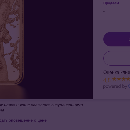
Продаём
-
Оценка клие
4,8
 целях и чаще являются визуализациями
та.
дать оповещение о цене