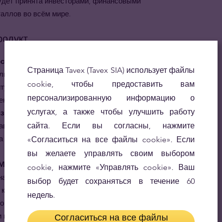
будет принята инвесторами, финансовыми
аллов во всём мире.
родукт
 основаны на традиционном китайском
Страница Tavex (Tavex SIA) использует файлы
 люди, обычно, прирождённые лидеры. Амбициозные,
cookie, чтобы предоставить вам
итуацию под контролем, поэтому рекомендуется
персонализированную информацию о
нии рядом с тигром.
услугах, а также чтобы улучшить работу
 изысканные и несравненные подарки для
авьте людей, которых Вы любите и цените в год их
сайта. Если вы согласны, нажмите
а пробы 999.9, подарком, который останется с ними
«Согласиться на все файлы cookie». Если
вы желаете управлять своим выбором
MP Lunar 5 г гарантирована.
За производством и
cookie, нажмите «Управлять cookie». Ваш
 наблюдают контроллёры, аккредитованные
выбор будет сохраняться в течение 60
контролю за драгоценными металлами и LBMA
недель.
оценных металлов), что гарантирует строгий
и металла в золотых слитках PAMP.
Согласиться на все файлы