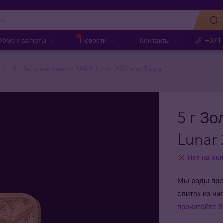
Обмен валюты
Новости
Контакты
+371
5 г Золотой слиток PAMP Lunar 2022 год Тигра
5 г З
Lunar 
Нет на ск
Мы рады пре
слиток из чи
прочитайте 