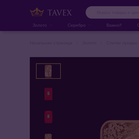
Золото
Серебро
Важно‼️
Начальная страница
Золото
Слитки лунары