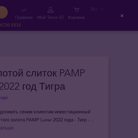
RU
Графики
Мой Tavex ID
Корзина
Close
 6720 5533
олотой слиток PAMP
2022 год Тигра
ладе
дложить своим клиентам инвестиционный
стого золота PAMP Lunar 2022 года - Тигр -
...
больше