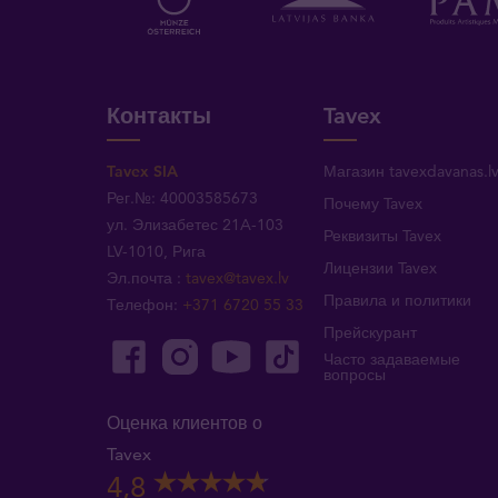
Контакты
Tavex
Tavex SIA
Магазин tavexdavanas.l
Рег.№: 40003585673
Почему Tavex
ул. Элизабетес 21A-103
Реквизиты Tavex
LV-1010, Рига
Лицензии Tavex
Эл.почта
:
tavex@tavex.lv
Правила и политики
Телефон
:
+371 6720 55 33
Прейскурант
Часто задаваемые
вопросы
Оценка клиентов о
Tavex
4,8