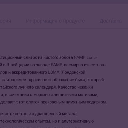
ория
Информация о продукте
Доставка
тиционный слиток из чистого золота PAMP Lunar
ный в Швейцарии на заводе PAMP, всемирно известного
лов и аккредитованного LBMA (Лондонской
 слиток имеет красивое изображение быка, который
тайского лунного календаря. Качество чеканки
и, в сочетании с морозно-элегантными мотивами,
 делают этот слиток прекрасным памятным подарком.
ретаете не только драгоценный металл,
технологическим опытом, но и альтернативную