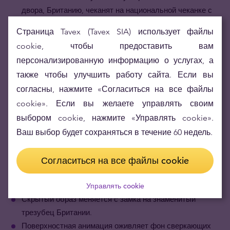
двора, Британию, чеканят на национальной чеканке с
1672 года.
Страница Tavex (Tavex SIA) использует файлы
Золотая монета Британия отчеканена по высшему
cookie, чтобы предоставить вам
стандарту.
Монета выполнена в соответствии со
персонализированную информацию о услугах, а
стандартом Bullion Uncirculated.
также чтобы улучшить работу сайта. Если вы
Золотая монета Британия переосмысляет
согласны, нажмите «Согласиться на все файлы
стандарты безопасности на рынке драгоценных
cookie». Если вы желаете управлять своим
металлов.
Четыре различные функции визуальной
безопасности выводят безопасность монет на новый
выбором cookie, нажмите «Управлять cookie».
уровень.
Ваш выбор будет сохраняться в течение 60 недель.
Ключевые характеристики
Согласиться на все файлы cookie
Четыре новаторские функции выводят визуальную
безопасность на новый уровень.
Управлять cookie
Скрытый образ меняется с замка на знаменитый
трезубец Британии.
Поверхностная анимация оживляет фон сверкающих