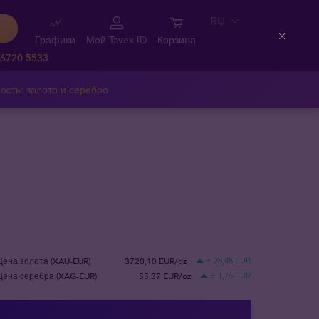
RU
Графики
Мой Tavex ID
Корзина
Close
 6720 5533
ость: золото и серебро
Цена золота (XAU-EUR)
3720,10 EUR/oz
+ 28,45 EUR
Цена серебра (XAG-EUR)
55,37 EUR/oz
+ 1,76 EUR