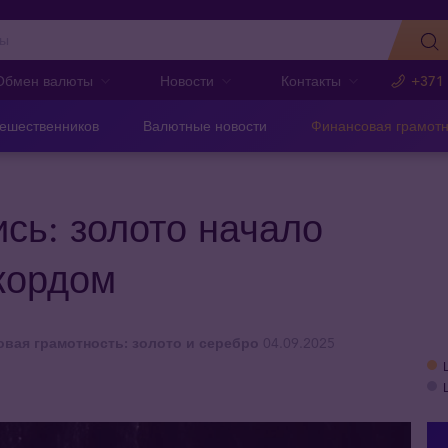
Обмен валюты
Новости
Контакты
+371
тешественников
Валютные новости
Финансовая грамотн
сь: золото начало
кордом
вая грамотность: золото и серебро
04.09.2025