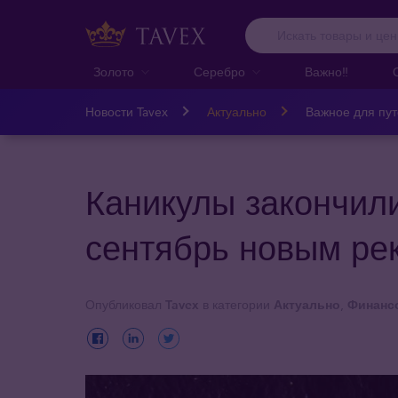
Золото
Серебро
Важно‼️
Новости Tavex
Актуально
Важное для пу
Каникулы закончили
сентябрь новым ре
Опубликовал
Tavex
в категории
Актуально
,
Финансо