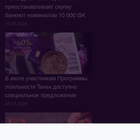
приостанавливает скупку
банкнот номиналом 10 000 ISK
10.07.2026
В июле участникам Программы
лояльности Tavex доступно
специальное предложение
08.07.2026
Главная
Корзина
Валюта
Золото
Графики
Блог
Tavex ID