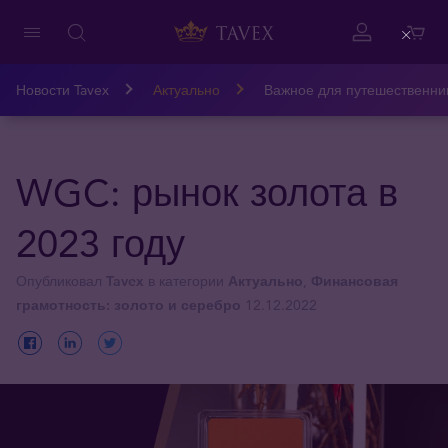
Close
Новости Tavex
Актуально
Важное для путешественни
WGC: рынок золота в
2023 году
Опубликовал
Tavex
в категории
Актуально
,
Финансовая
грамотность: золото и серебро
12.12.2022