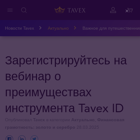
Close
Новости Tavex
Актуально
Важное для путешественни
Зарегистрируйтесь на
вебинар о
преимуществах
инструмента Tavex ID
Опубликовал
Tavex
в категории
Актуально
,
Финансовая
грамотность: золото и серебро
28.03.2025