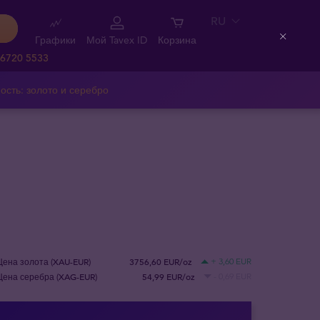
RU
Графики
Мой Tavex ID
Корзина
Close
 6720 5533
ость: золото и серебро
Цена золота (XAU-EUR)
3756,60 EUR/oz
+ 3,60 EUR
Цена серебра (XAG-EUR)
54,99 EUR/oz
- 0,69 EUR