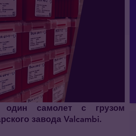
 один самолет с грузом
ского завода Valcambi.