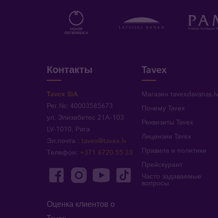
Контакты
Tavex
Tavex SIA
Магазин tavexdavanas.l
Рег.№: 40003585673
Почему Tavex
ул. Элизабетес 21A-103
Реквизиты Tavex
LV-1010, Рига
Лицензии Tavex
Эл.почта
:
tavex@tavex.lv
Правила и политики
Телефон
:
+371 6720 55 33
Прейскурант
Часто задаваемые
вопросы
Оценка клиентов о
Tavex