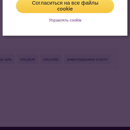
Согласиться на все файлы
cookie
Управлять cookie
iju zelts
XAU/EUR
XAU/USD
инвестиционное золото