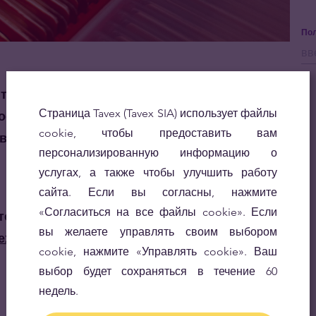
Пол
ит, что каждый заказчик ожидает от нас
Страница Tavex (Tavex SIA) использует файлы
го заказа. Из-за огромного объема работы,
cookie, чтобы предоставить вам
едомить каждого из вас о получении заказа
персонализированную информацию о
услугах, а также чтобы улучшить работу
сайта. Если вы согласны, нажмите
«Согласиться на все файлы cookie». Если
только выдать его клиентам.
Просим Вас
вы желаете управлять своим выбором
ехать за своим заказом. Мы свяжемся с Вами
cookie, нажмите «Управлять cookie». Ваш
выбор будет сохраняться в течение 60
недель.