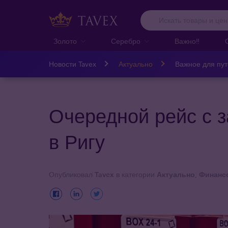
Золото
Серебро
Важно‼️
Новости Tavex
Актуально
Важное для пу
Очередной рейс с з
в Ригу
Опубликовал
Tavex
в категории
Актуально
,
Финансо