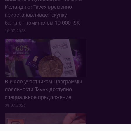
Исландию: Tavex временно
приостанавливает скупку
банкнот номиналом 10 000 ISK
10.07.2026
В июле участникам Программы
лояльности Tavex доступно
специальное предложение
08.07.2026