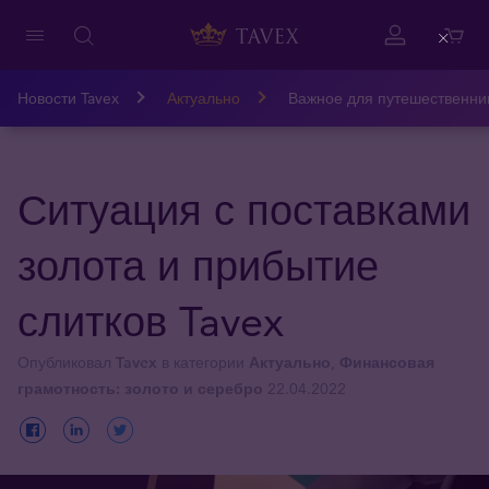
Close
Новости Tavex
Актуально
Важное для путешественни
Ситуация с поставками
золота и прибытие
слитков Tavex
Опубликовал
Tavex
в категории
Актуально
,
Финансовая
грамотность: золото и серебро
22.04.2022