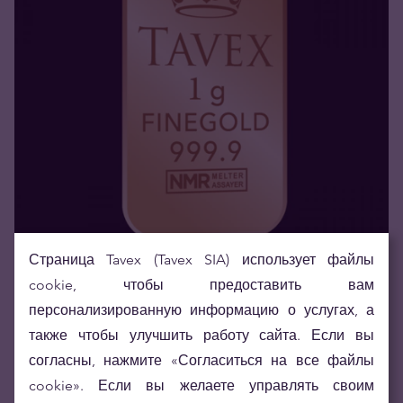
Страница Tavex (Tavex SIA) использует файлы
cookie, чтобы предоставить вам
Есть в наличии
персонализированную информацию о услугах, а
1 гр. Золотой слиток "Tavex"
также чтобы улучшить работу сайта. Если вы
136,53 €
согласны, нажмите «Согласиться на все файлы
Продаём 1+
134,72 €
Продаём 30+
cookie». Если вы желаете управлять своим
125
,
59
€
Покупаем