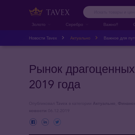
Золото
Серебро
Важно‼️
Новости Tavex
Актуально
Важное для пу
Рынок драгоценных
2019 года
Опубликовал
Tavex
в категории
Актуально
,
Финансо
новости
06.12.2019