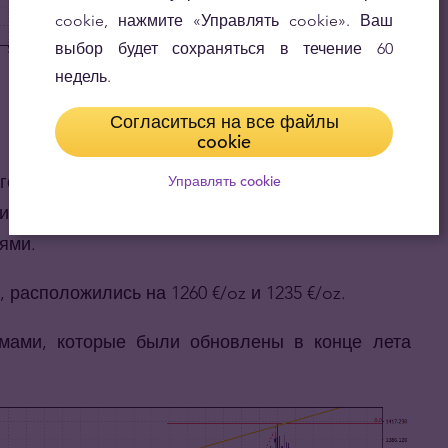
cookie, нажмите «Управлять cookie». Ваш
выбор будет сохраняться в течение 60
недель.
Согласиться на все файлы
cookie
ого уровня в области 1317 €/oz. Возможна
Управлять cookie
ения в первую очередь будут задаваться
ями.
 расположились на 1260 €/oz и 1235 €/oz.
умами, которые были обновлены в конце лета