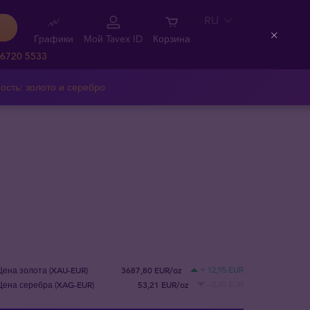
RU
Графики
Мой Tavex ID
Корзина
Close
 6720 5533
ость: золото и серебро
Цена золота (XAU-EUR)
3687,80 EUR/oz
+ 12,95 EUR
Цена серебра (XAG-EUR)
53,21 EUR/oz
- 0,45 EUR