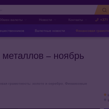
Обмен валюты
Новости
Контакты
+371
тешественников
Валютные новости
Финансовая грамотн
 металлов – ноябрь
вая грамотность: золото и серебро
,
Финансовые