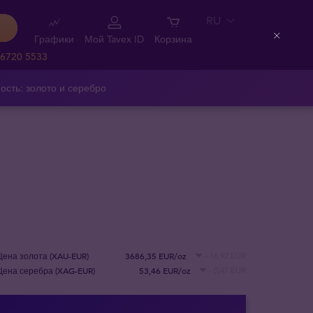
RU
Графики
Мой Tavex ID
Корзина
Close
 6720 5533
ость: золото и серебро
Цена золота (XAU-EUR)
3686,35 EUR/oz
- 16,92 EUR
Цена серебра (XAG-EUR)
53,46 EUR/oz
- 0,47 EUR