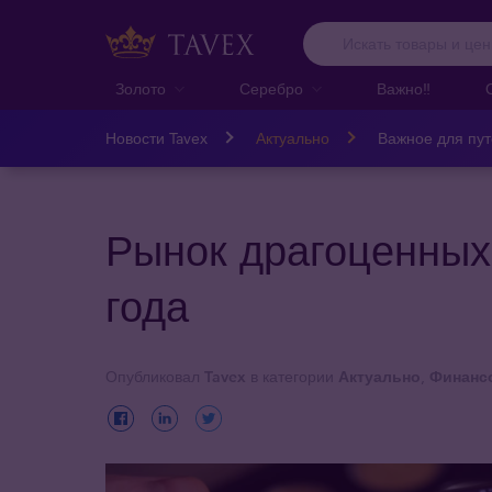
Золото
Серебро
Важно‼️
Новости Tavex
Актуально
Важное для пу
Рынок драгоценных
года
Опубликовал
Tavex
в категории
Актуально
,
Финанс