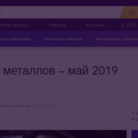
Обмен валюты
Новости
Контакты
+371
тешественников
Валютные новости
Финансовая грамотн
 металлов – май 2019
овые новости
10.06.2019