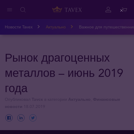
Close
Новости Tavex
Актуально
Важное для путешественни
Рынок драгоценных
металлов – июнь 2019
года
Опубликовал
Tavex
в категории
Актуально
,
Финансовые
новости
18.07.2019