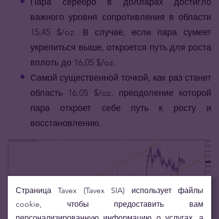
Пара серебро в долларах достигло
важного уровня сопротивления в области
15,45 $/oz. В случае, если пара сумеет
укрепиться выше, откроется путь для роста
вплоть до 16,05 $/oz.
Самой существенной точкой, как раз станет
область 16,05 $/oz, преодоление которой
пара откроет себе путь к росту и
восстановлению.
Страница Tavex (Tavex SIA) использует файлы
cookie, чтобы предоставить вам
персонализированную информацию о услугах, а