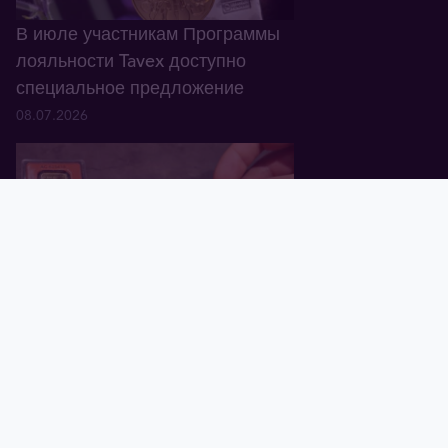
В июле участникам Программы
лояльности Tavex доступно
специальное предложение
08.07.2026
Главная
Корзина
Валюта
Золото
Графики
Блог
Tavex ID
В Латвии обнаружены
поддельные золотые слитки
Valcambi Suisse весом 1 oz
01.07.2026