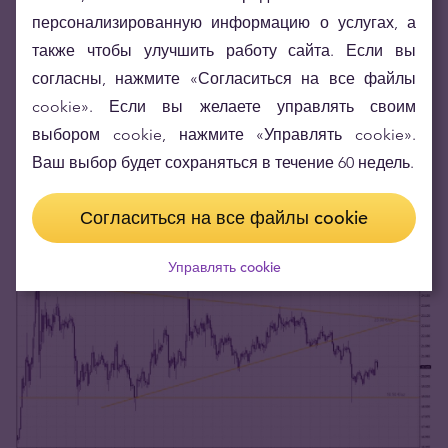
Пара после достижения уровня поддержки на
персонализированную информацию о услугах, а
уровне 18,90 €/oz укрепилась, но всё же месяц
также чтобы улучшить работу сайта. Если вы
завершился снижением более чем на 5%.
согласны, нажмите «Согласиться на все файлы
cookie». Если вы желаете управлять своим
Ситуация на графике аналогична
выбором cookie, нажмите «Управлять cookie».
вышеупомянутой паре серебра в долларах.
Ваш выбор будет сохраняться в течение 60 недель.
Следует обратить внимание на дальнейшие
колебаний для определения дальнейших
Согласиться на все файлы cookie
тенденций.
Управлять cookie