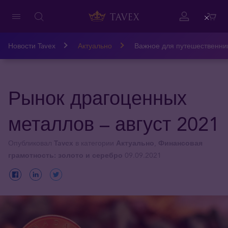
Close
Новости Tavex
Актуально
Важное для путешественни
Рынок драгоценных
металлов – август 2021
Опубликовал
Tavex
в категории
Актуально
,
Финансовая
грамотность: золото и серебро
09.09.2021