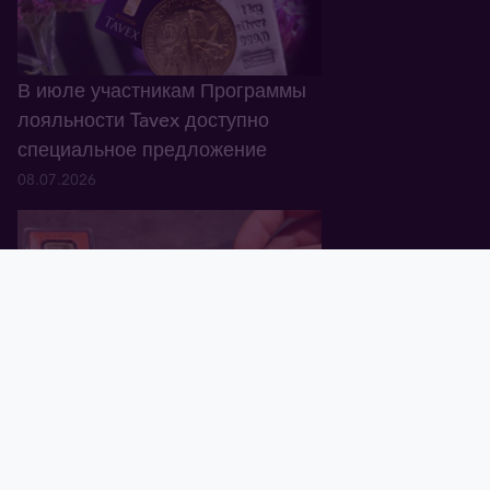
В июле участникам Программы
лояльности Tavex доступно
специальное предложение
08.07.2026
Главная
Корзина
Валюта
Золото
Графики
Блог
Tavex ID
В Латвии обнаружены
поддельные золотые слитки
Valcambi Suisse весом 1 oz
01.07.2026