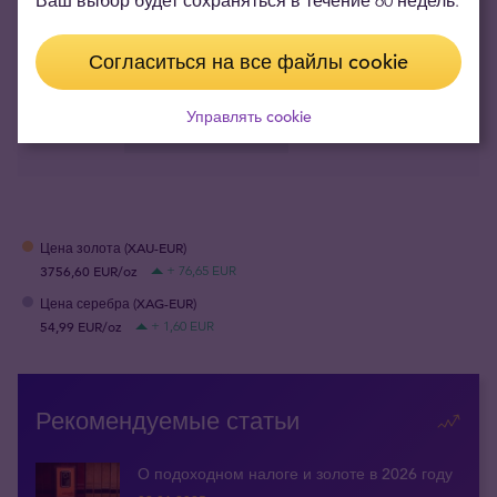
Ваш выбор будет сохраняться в течение 60 недель.
Согласиться на все файлы cookie
SHARE
Управлять cookie
ОТМЕТКИ
УДАЛЕННЫЕ УСЛУГИ
Цена золота (XAU-EUR)
3756,60 EUR/oz
+ 76,65 EUR
Цена серебра (XAG-EUR)
54,99 EUR/oz
+ 1,60 EUR
Рекомендуемые статьи
О подоходном налоге и золоте в 2026 году