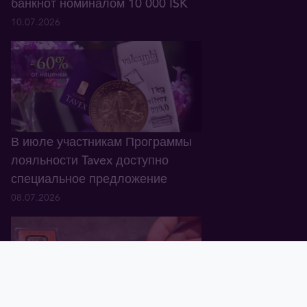
банкнот номиналом 10 000 ISK
10.07.2026
В июле участникам Программы
лояльности Tavex доступно
специальное предложение
08.07.2026
Главная
Корзина
Валюта
Золото
Графики
Блог
Tavex ID