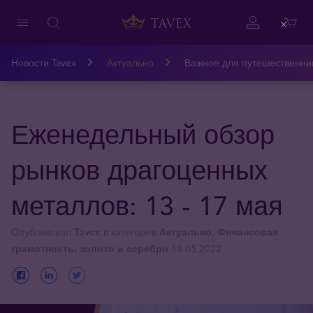
Close
Новости Tavex
Актуально
Важное для путешественни
Еженедельный обзор
рынков драгоценных
металлов: 13 - 17 мая
Опубликовал
Tavex
в категории
Актуально
,
Финансовая
грамотность: золото и серебро
18.05.2022