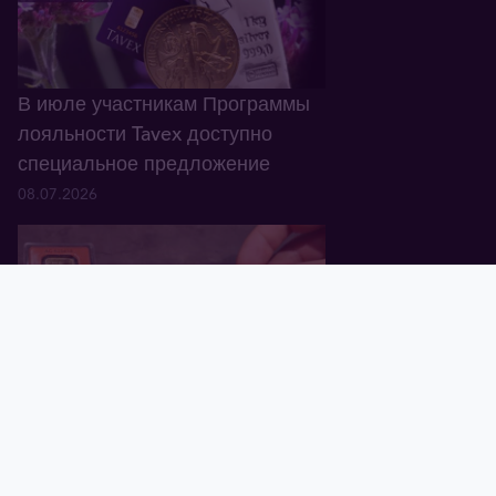
В июле участникам Программы
лояльности Tavex доступно
специальное предложение
08.07.2026
Главная
Корзина
Валюта
Золото
Графики
Блог
Tavex ID
В Латвии обнаружены
поддельные золотые слитки
Valcambi Suisse весом 1 oz
01.07.2026