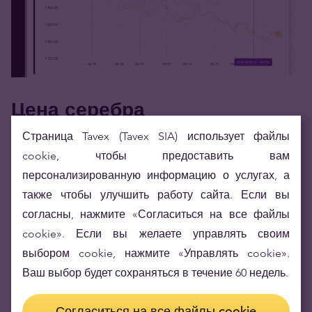
Цена серебра
Страница Tavex (Tavex SIA) использует файлы
Цены на серебро на прошедшей неделе в
cookie, чтобы предоставить вам
корреляции с рынком золота опускались от 20.83
персонализированную информацию о услугах, а
также чтобы улучшить работу сайта. Если вы
USD/oz до 21.72 USD/oz. Соотношение цен
согласны, нажмите «Согласиться на все файлы
между золотом и серебром достигло 84.46
cookie». Если вы желаете управлять своим
(среднее значение за 5 лет — 79.50), также
выбором cookie, нажмите «Управлять cookie».
сигнализируя о перепроданности актива.
Ваш выбор будет сохраняться в течение 60 недель.
Согласиться на все файлы cookie