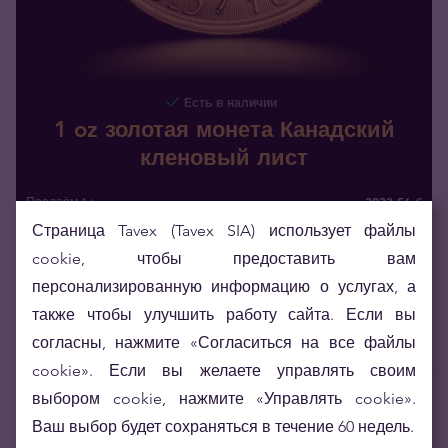
Есть в наличии
1 oz золотая монета Канадский
кленовый лист
3933,56 €
Продаём 1+
3910,91 €
Продаём 10+
Страница Tavex (Tavex SIA) использует файлы
3756
,
13
€
Покупаем
cookie, чтобы предоставить вам
персонализированную информацию о услугах, а
также чтобы улучшить работу сайта. Если вы
согласны, нажмите «Согласиться на все файлы
Золоторезервные запасы центробанков мира
cookie». Если вы желаете управлять своим
достигли рекордной величины,
подробнее
выбором cookie, нажмите «Управлять cookie».
здесь.
Ваш выбор будет сохраняться в течение 60 недель.