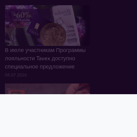
В июле участникам Программы
лояльности Tavex доступно
специальное предложение
08.07.2026
Главная
Корзина
Валюта
Золото
Графики
Блог
Tavex ID
В Латвии обнаружены
поддельные золотые слитки