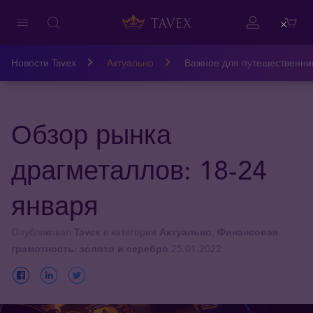
Close
Новости Tavex
Актуально
Важное для путешественни
Обзор рынка
драгметаллов: 18-24
января
Опубликовал
Tavex
в категории
Актуально
,
Финансовая
грамотность: золото и серебро
25.01.2022