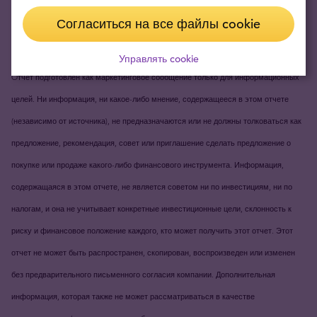
_____________________________
Согласиться на все файлы cookie
Дисклеймер
Управлять cookie
Oтчет подготовлен как маркетинговое сообщение только для информационных
целей. Ни информация, ни какое-либо мнение, содержащееся в этом отчете
(независимо от источника), не предназначаются или не должны толковаться как
предложение, рекомендация, совет или приглашение сделать предложение о
покупке или продаже какого-либо финансового инструмента. Информация,
содержащаяся в этом отчете, не является советом ни по инвестициям, ни по
налогам, и она не учитывает конкретные инвестиционные цели, склонность к
риску и финансовое положение каждого, кто может получить этот отчет. Этот
отчет не может быть распространен, скопирован, воспроизведен или изменен
без предварительного письменного согласия компании. Дополнительная
информация, которая также не может рассматриваться в качестве