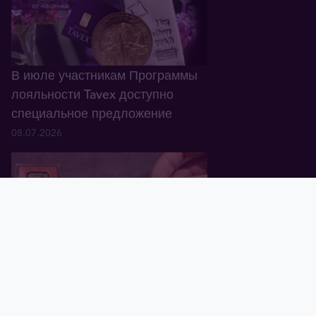
В июле участникам Программы
лояльности Tavex доступно
специальное предложение
08.07.2026
Главная
Корзина
Валюта
Золото
Графики
Блог
Tavex ID
В Латвии обнаружены
поддельные золотые слитки
Valcambi Suisse весом 1 oz
01.07.2026