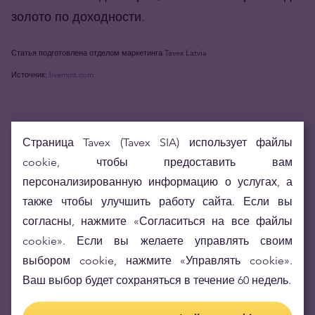
золото по доходности.
Статья подготовлена отделом маркетинга Tavex Latvia
Источник:
livemint.com
SHARE
Страница Tavex (Tavex SIA) использует файлы
cookie, чтобы предоставить вам
ОТМЕТКИ
XAG
XAU
драгметаллы
персонализированную информацию о услугах, а
инвестиционное золото
также чтобы улучшить работу сайта. Если вы
согласны, нажмите «Согласиться на все файлы
инвестиционное серебро
cookie». Если вы желаете управлять своим
выбором cookie, нажмите «Управлять cookie».
Ваш выбор будет сохраняться в течение 60 недель.
Комментарии