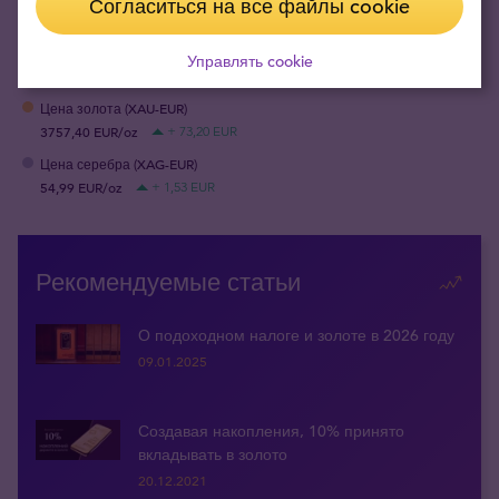
Войдите в профиль Tavex или
Согласиться на все файлы cookie
зарегистрируйтесь, чтобы оставить
комментарий
Управлять cookie
Цена золота (XAU-EUR)
3757,40 EUR/oz
+ 73,20 EUR
Цена серебра (XAG-EUR)
54,99 EUR/oz
+ 1,53 EUR
Рекомендуемые статьи
О подоходном налоге и золоте в 2026 году
09.01.2025
Создавая накопления, 10% принято
вкладывать в золото
20.12.2021