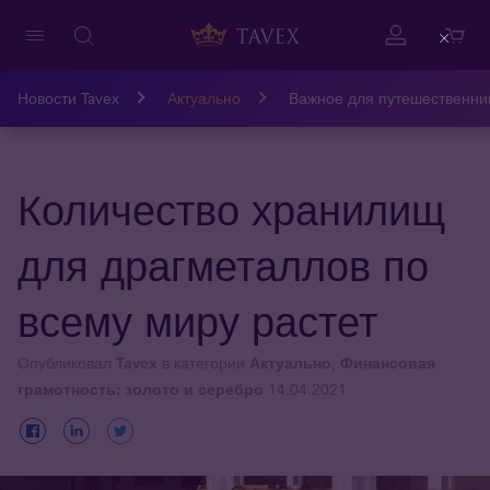
Close
Новости Tavex
Актуально
Важное для путешественни
Количество хранилищ
для драгметаллов по
всему миру растет
Опубликовал
Tavex
в категории
Актуально
,
Финансовая
грамотность: золото и серебро
14.04.2021