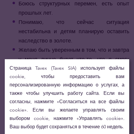
Боюсь структурных перемен, есть опыт
прошлых лет.
Понимаю, что сейчас ситуация
нестабильна и детям планирую оставить
наследство в золоте.
Желаю быть уверенным в том, что и завтра
у меня лично будет что-то, что я смогу
реализовать быстро и без проблем в
Страница Tavex (Tavex SIA) использует файлы
cookie, чтобы предоставить вам
случае необходимости даже вне Латвии.
персонализированную информацию о услугах, а
Покупал золото и раньше в небольших
также чтобы улучшить работу сайта. Если вы
количествах, теперь продолжаю. Не
согласны, нажмите «Согласиться на все файлы
разочарован, т.к. стабильность накоплений
cookie». Если вы желаете управлять своим
обеспечивает.
выбором cookie, нажмите «Управлять cookie».
Ваш выбор будет сохраняться в течение 60 недель.