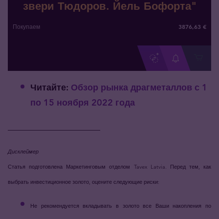
звери Тюдоров. Йель Бофорта"
3876
,
63
€
Покупаем
Читайте:
Обзор рынка драгметаллов с 1
по 15 ноября 2022 года
_____________________
Дисклеймер
Статья подготовлена Маркетинговым отделом Tavex Latvia. Перед тем, как
выбрать инвестиционное золото, оцените следующие риски:
Не рекомендуется вкладывать в золото все Ваши накопления по