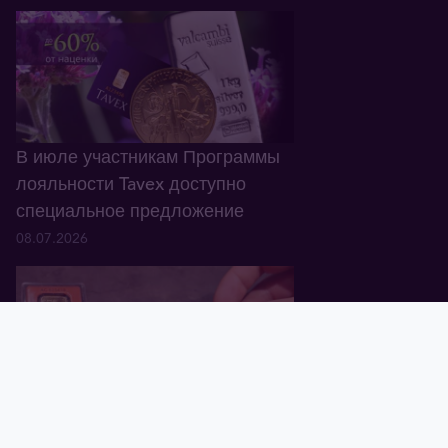
В июле участникам Программы
лояльности Tavex доступно
специальное предложение
08.07.2026
Главная
Корзина
Валюта
Золото
Графики
Блог
Tavex ID
В Латвии обнаружены
поддельные золотые слитки