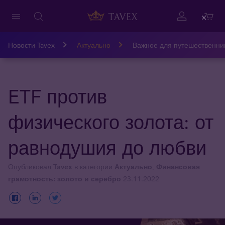
Close
Новости Tavex
Актуально
Важное для путешественни
ETF против
физического золота: от
равнодушия до любви
Опубликовал
Tavex
в категории
Актуально
,
Финансовая
грамотность: золото и серебро
23.11.2022