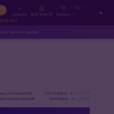
RU
Графики
Мой Tavex ID
Корзина
Close
 6720 5533
ость: золото и серебро
Цена золота (XAU-EUR)
3755,15 EUR/oz
+ 75,35 EUR
Цена серебра (XAG-EUR)
54,89 EUR/oz
+ 1,50 EUR