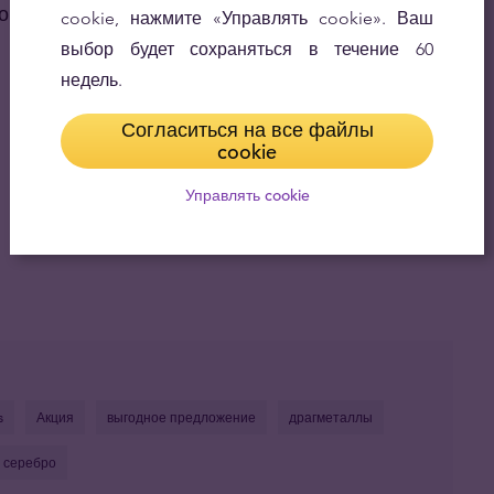
го…
cookie, нажмите «Управлять cookie». Ваш
выбор будет сохраняться в течение 60
недель.
Согласиться на все файлы
cookie
Управлять cookie
s
Акция
выгодное предложение
драгметаллы
 серебро