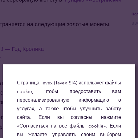
Пол
траняется на следующие золотые монеты:
23 — Год Кролика
к
ах Tavex, а также при покупке золотых монет
Страница Tavex (Tavex SIA) использует файлы
cookie, чтобы предоставить вам
 свяжутся с вами и добавят к вашим заказам 1-
персонализированную информацию о
моник»).
услугах, а также чтобы улучшить работу
я 2022 года 21:00, если вышеуказанные золотые
сайта. Если вы согласны, нажмите
«Согласиться на все файлы cookie». Если
филиалах и на складе.
вы желаете управлять своим выбором