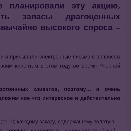
е планировали эту акцию,
ть запасы драгоценных
звычайно высокого спроса –
ли и присылали электронные письма с вопросом
 своим клиентам в этом году во время «Черной
стоянных клиентов, поэтому… в очень
дложим кое-что интересное и действительно
я (21:00) каждому заказу, содержащему золотую
ить серебряную монету в
1 унцию «Австрийский