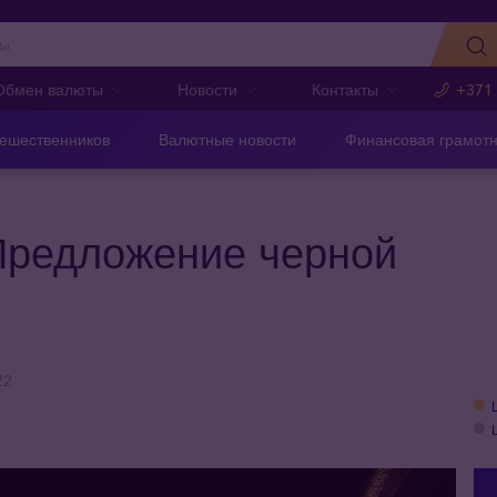
Обмен валюты
Новости
Контакты
+371
тешественников
Валютные новости
Финансовая грамотн
Предложение черной
22