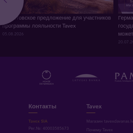
Августовское предложение для участников
Герма
программы лояльности Tavex
госуд
может
05.08.2026
20.07.
Контакты
Tavex
Tavex SIA
Магазин tavexdavanas.l
Рег.№: 40003585673
Почему Tavex