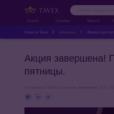
Золото
Серебро
Важно‼️
Новости Tavex
Актуально
Важное для пу
Акция завершена! 
пятницы.
Опубликовал
Tavex
в категории
Актуально
25.11.20