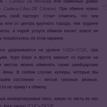
ке –
Cambio De Moneda
) или обменных домах
 –
Cadeca-CAsa DE CAmbi
o). При обмене нужно
вить свой паспорт. Стоит отметить, что чем
ы или от центра крупного города, тем труднее
люты, а порой услуга обмена валют вовсе не
у позаботьтесь об этом заранее.
есо удерживается на уровне 1USD=1CUC, при
уже. Курс Евро и фунта зависит от курсов на
х местах можно обменять также швейцарские
е йены. В любом случае, купюры, которые Вы
ошем состоянии — мятые, грязные, рваные,
то не примут к обмену.
ные конвертируемые песо, какую-то часть из них
о. Курс около 1CUC=25CUP.