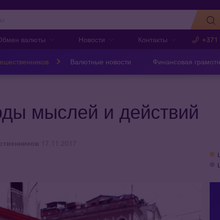
Обмен валюты
Новости
Контакты
+371
тешественников
Валютные новости
Финансовая грамотн
оды мыслей и действий
ственников
17.11.2017