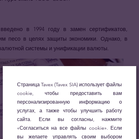
введено в 1994 году в замен сертификатов,
им песо в целях защиты экономики. Однако, в
 валютной системы и унификации валюты.
Страница Tavex (Tavex SIA) использует файлы
cookie, чтобы предоставить вам
персонализированную информацию о
услугах, а также чтобы улучшить работу
сайта. Если вы согласны, нажмите
«Согласиться на все файлы cookie». Если
вы желаете управлять своим выбором