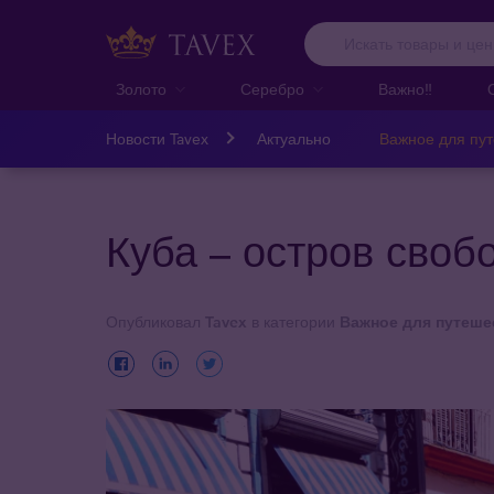
Золото
Серебро
Важно‼️
Новости Tavex
Актуально
Важное для пу
Куба – остров своб
Опубликовал
Tavex
в категории
Важное для путеше