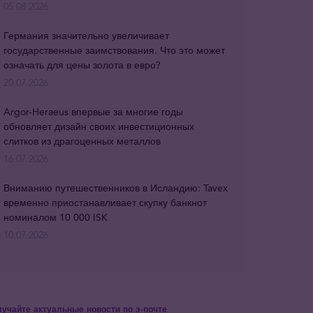
05.08.2026
Германия значительно увеличивает
государственные заимствования. Что это может
означать для цены золота в евро?
20.07.2026
Argor-Heraeus впервые за многие годы
обновляет дизайн своих инвестиционных
слитков из драгоценных металлов
16.07.2026
Вниманию путешественников в Исландию: Tavex
временно приостанавливает скупку банкнот
номиналом 10 000 ISK
10.07.2026
учайте актуальные новости по э-почте