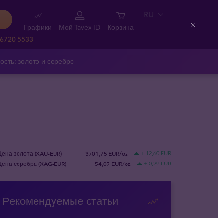
RU
Графики
Мой Tavex ID
Корзина
Close
 6720 5533
ость: золото и серебро
Цена золота (XAU-EUR)
3701,75 EUR/oz
+ 12,60 EUR
Цена серебра (XAG-EUR)
54,07 EUR/oz
+ 0,29 EUR
Рекомендуемые статьи