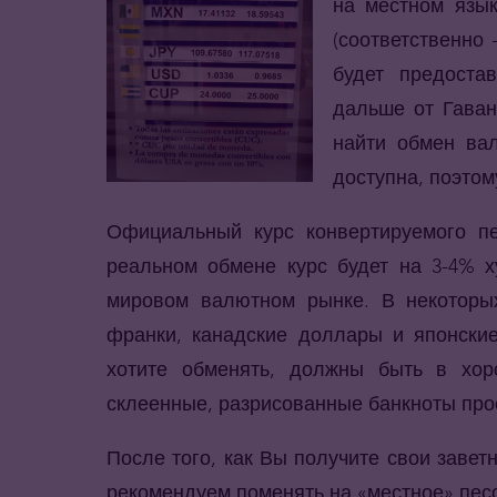
на местном язы
(соответственно
будет предоста
дальше от Гаван
найти обмен ва
доступна, поэтом
Официальный курс конвертируемого п
реальном обмене курс будет на 3-4% х
мировом валютном рынке. В некоторы
франки, канадские доллары и японски
хотите обменять, должны быть в хор
склеенные, разрисованные банкноты прос
После того, как Вы получите свои завет
рекомендуем поменять на «местное» пес