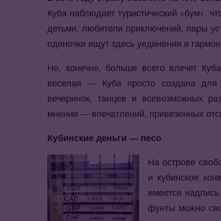
Куба наблюдает туристический «бум», чт
детьми, любители приключений, пары у
одиночки ищут здесь уединения и гармон
Но, конечно, больше всего влечет Куб
веселая — Куба просто создана для 
вечеринок, танцев и всевозможных ра
мнении — впечатлений, привезенных отс
Кубинские деньги — песо
На острове своб
и кубинское кон
имеется надпис
фунты можно сво