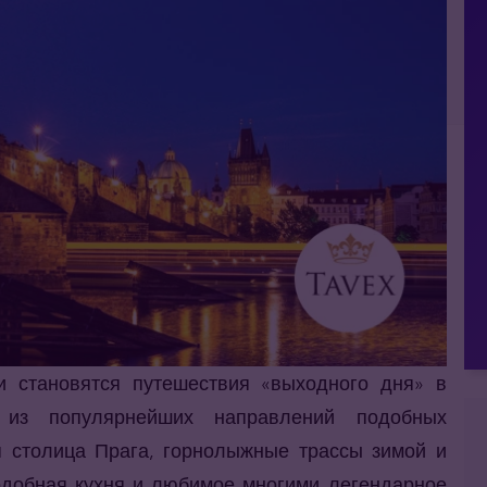
и становятся путешествия «выходного дня» в
из популярнейших направлений подобных
я столица Прага, горнолыжные трассы зимой и
подобная кухня и любимое многими легендарное