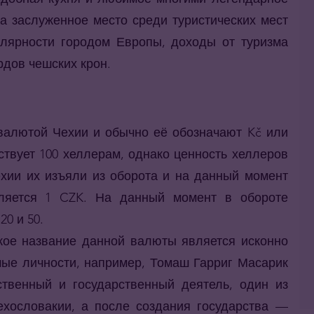
а заслуженное место среди туристических мест
лярности городом Европы, доходы от туризма
рдов чешских крон.
валютой Чехии и обычно её обозначают Kč или
ствует 100 хеллерам, однако ценность хеллеров
ехии их изъяли из оборота и на данный момент
ляется 1 CZK. На данный момент в обороте
20 и 50.
акое название данной валюты является исконно
мые личности, например, Томаш Гарриг Масарик
твенный и государственный деятель, один из
хословакии, а после создания государства —