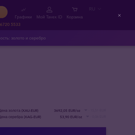
RU
Графики
Мой Tavex ID
Корзина
Close
 6720 5533
ость: золото и серебро
Цена золота (XAU-EUR)
3692,05 EUR/oz
- 15,51 EUR
Цена серебра (XAG-EUR)
53,90 EUR/oz
- 0,06 EUR