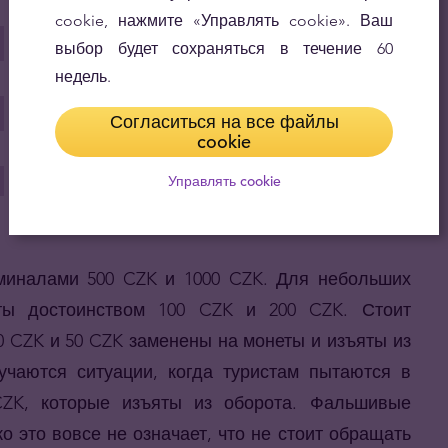
cookie, нажмите «Управлять cookie». Ваш
выбор будет сохраняться в течение 60
недель.
Согласиться на все файлы
cookie
Управлять cookie
миналами 500 CZK и 1000 CZK. Для небольших
оты достоинством 100 CZK и 200 CZK. Стоит
0 CZK и 50 CZK заменены на монеты и изъяты из
учаются ситуации, когда туристам пытаются в
CZK, которые изъяты из оборота. Фальшивые
о это вовсе не означает, что не стоит обращать