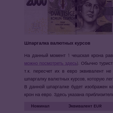
Шпаргалка валютных курсов
На данный момент 1 чешская крона равн
можно посмотреть здесь
). Обычно турис
т.к. пересчет их в евро эквивалент н
шпаргалку валютных курсов, которую ле
В данной шпаргалке будет изображен ка
крон на евро. Здесь указана приблизите
Номинал
Эквивалент EUR