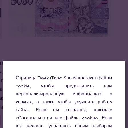
а приблизительно 0,04 EUR (
актуальные курсы
там из Латвии нелегко ориентироваться в ценах,
Страница Tavex (Tavex SIA) использует файлы
е является самым лёгким. Стоит взять с собой
cookie, чтобы предоставить вам
гко можно
распечатать здесь
.
персонализированную информацию о
к пересчет с евро, так и наоборот – с чешских
услугах, а также чтобы улучшить работу
льная ценность каждой банкноты:
сайта. Если вы согласны, нажмите
«Согласиться на все файлы cookie». Если
вы желаете управлять своим выбором