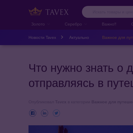
Золото
Серебро
Важно‼️
Новости Tavex
Актуально
Важное для пу
Что нужно знать о 
отправляясь в пут
Опубликовал
Tavex
в категории
Важное для путеше