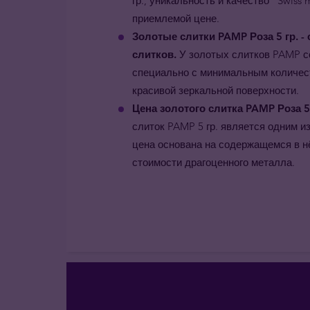
гр., уникальность и качество "Swiss
приемлемой цене.
Золотые слитки PAMP Роза 5 гр. -
слитков.
У золотых слитков PAMP с
специально с минимальным количест
красивой зеркальной поверхности.
Цена золотого слитка PAMP Роза 5 
слиток PAMP 5 гр. является одним и
цена основана на содержащемся в нё
стоимости драгоценного металла.