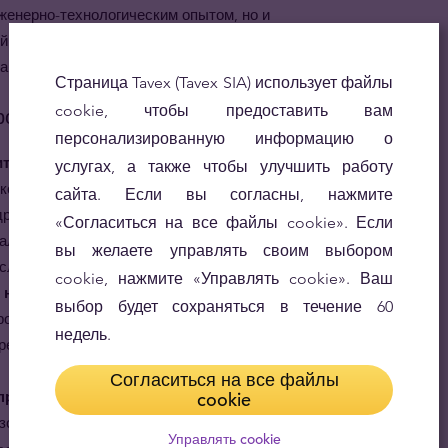
женерно-технологическим опытом, но и
 того, что она будет принята инвесторами,
гоценных металлов во всём мире.
Страница Tavex (Tavex SIA) использует файлы
cookie, чтобы предоставить вам
родукт
персонализированную информацию о
итках гарантирована.
За производством и процессом
услугах, а также чтобы улучшить работу
 контроллёры, аккредитованные швейцарским
сайта. Если вы согласны, нажмите
драгоценными металлами, и LBMA (Лондонской
«Согласиться на все файлы cookie». Если
ллов), что гарантирует строгий контроль качества и
вы желаете управлять своим выбором
 слитках PAMP.
cookie, нажмите «Управлять cookie». Ваш
 настоящее произведение искусства из золота
выбор будет сохраняться в течение 60
роза является самым величественным цветком в
недель.
реннюю красоту и ценность драгоценного металла, из
Согласиться на все файлы
- прекрасные подарки для любимых и близких
cookie
олота, содержащееся в слитке весом 5
Управлять cookie