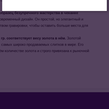
 made", делает его прекрасным подарком по
 образец безупречного мастерства в чеканке
овременный дизайн. Он простой, но элегантный и
вом гравировки, чтобы оставить больше места для
гр. соответствует весу золота в нём.
Золотой
з самых широко продаваемых слитков в мире. Его
м количестве золота и строго привязана к рыночной