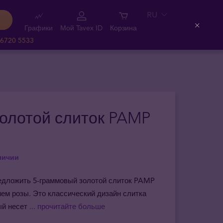
RU
Графики
Мой Tavex ID
Корзина
Close
 6720 5533
 Золотой слиток PAMP
личии
редложить 5-граммовый золотой слиток PAMP
ем розы. Это классический дизайн слитка
ый несет
... прочитайте больше