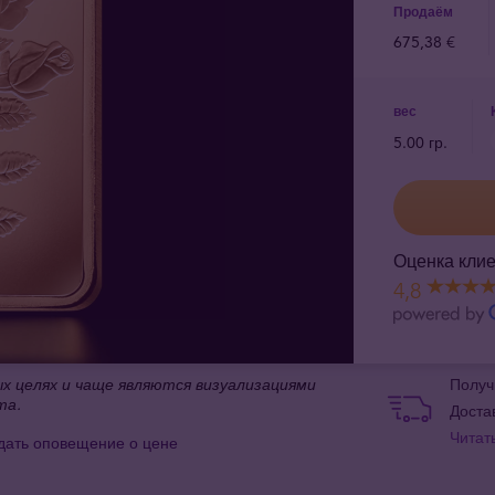
Продаём
675,38 €
вес
5.00 гр.
Оценка клие
4,8
 целях и чаще являются визуализациями
Получ
та.
Доста
Читат
дать оповещение о цене