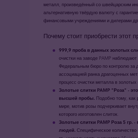
металл, произведённый со швейцарским ин
альтернативную твёрдую валюту с гарантией
финансовыми учреждениями и дилерами дра
Почему стоит приобрести этот п
999,9 проба в данных золотых сл
очистки на заводе PAMP наблюдают
Федеральным бюро по контролю за 
ассоциацией ранка драгоценных мета
процесс очистки металла в золотых
Золотые слитки PAMP "Роза" - это
высшей пробы.
Подобно тому, как 
мире, мотив розы подчеркивает внут
которого изготовлен слиток.
Золотые слитки PAMP Роза 5 гр. 
людей.
Специфическое количество з