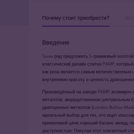
Почему стоит приобрести?
Ист
Введение
Tavex рад предложить 5-граммовый золотой
классический дизайн слитка PAMP, который 
как роза является самым величественным ц
внутреннюю красоту и ценность драгоценног
Произведённый на заводе PAMP, всемирно 
металлов, аккредитованном центральным б
драгоценных металлов (London Bullion Marke
идеальный выбор для тех, кто ищет изыска
приемлемой цене хороший баланс между ли
доступностью. Покупая этот элегантный сл