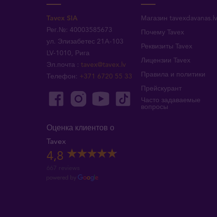
Tavex SIA
Магазин tavexdavanas.l
Рег.№: 40003585673
Почему Tavex
ул. Элизабетес 21A-103
Реквизиты Tavex
LV-1010, Рига
Лицензии Tavex
Эл.почта
:
tavex@tavex.lv
Правила и политики
Телефон
:
+371 6720 55 33
Прейскурант
Часто задаваемые
вопросы
Оценка клиентов о
Tavex
4,8
667 reviews