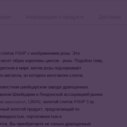
ория
Информация о продукте
Доставка
 слиток PAMP с изображением розы. Это
несет образ королевы цветов - розы. Подобно тому,
ветком в мире, мотив розы подчеркивает
о металла, из которого изготовлен слиток.
известном швейцарском заводе драгоценных
анком Швейцарии и Лондонской ассоциацией рынка
t association, LBMA), золотой слиток PAMP 5 гр.
нный золотой продукт, предлагающий по
квидностью, портативностью и
иток, Вы приобретаете не только драгоценный