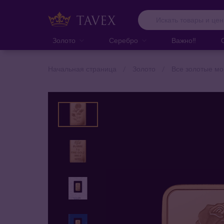
Золото
Серебро
Важно‼️
Начальная страница
Золото
Все золотые мо