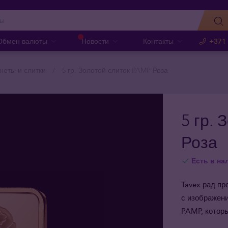
Обмен валюты
Новости
Контакты
+371
неты и слитки
5 гр. Золотой слиток PAMP Роза
5 гр.
Роза
Есть в на
Tavex рад п
с изображени
PAMP, котор