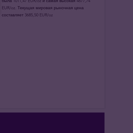
была 1011,47 EUR/oz и самая высокая 4677,74
EUR/oz. Текущая мировая рыночная цена
составляет 3685,50 EUR/oz