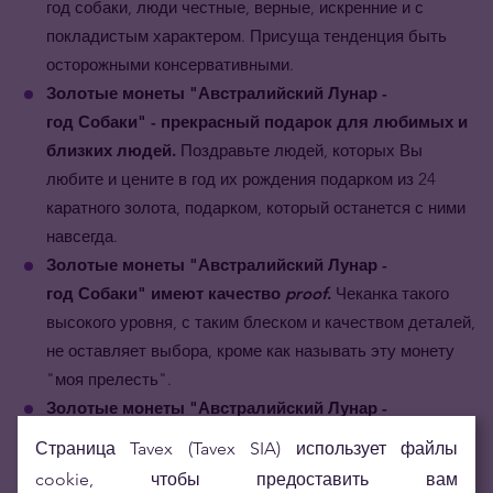
год собаки, люди честные, верные, искренние и с
покладистым характером. Присуща тенденция быть
осторожными консервативными.
Золотые монеты
"Австралийский Лунар -
год
Собаки
"
- прекрасный подарок для любимых и
близких людей.
Поздравьте людей, которых Вы
любите и цените в год их рождения подарком из 24
каратного золота, подарком, который останется с ними
навсегда.
Золотые монеты
"Австралийский Лунар -
год
Собаки
"
имеют качество
proof
.
Чеканка такого
высокого уровня, с таким блеском и качеством деталей,
не оставляет выбора, кроме как называть эту монету
"моя прелесть".
Золотые монеты
"Австралийский Лунар -
год
Собаки
"
популярны среди
Страница Tavex (Tavex SIA) использует файлы
коллекционеров.
Дизайн собаки, изменяющийся
cookie, чтобы предоставить вам