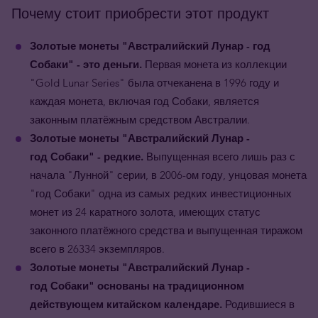
Почему стоит приобрести этот продукт
Золотые монеты "Австралийский Лунар - год
Собаки" - это деньги.
Первая монета из коллекции
"Gold Lunar Series" была отчеканена в 1996 году и
каждая монета, включая год Собаки, является
законным платёжным средством Австралии.
Золотые
монеты
"Австралийский Лунар -
год
Собаки
"
- редкие.
Выпущенная всего лишь раз с
начала "Лунной" серии, в 2006-ом году, унцовая монета
"год Собаки" одна из самых редких инвестиционных
монет из 24 каратного золота, имеющих статус
законного платёжного средства и выпущенная тиражом
всего в 26334 экземпляров.
Золотые монеты
"Австралийский Лунар -
год
Собаки
"
основаны на традиционном
действующем китайском календаре.
Родившиеся в