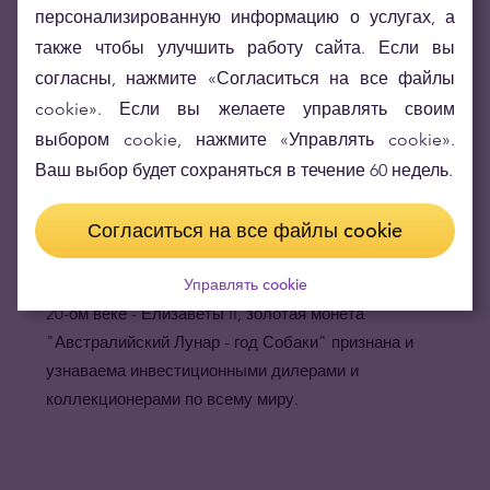
каждые 12 лет, ограниченный тираж, качество чеканки,
персонализированную информацию о услугах, а
проба золота и статус законного платёжного средства
также чтобы улучшить работу сайта. Если вы
Австралии - всё это значительно повышает стоимость
согласны, нажмите «Согласиться на все файлы
монеты на вторичном рынке.
cookie». Если вы желаете управлять своим
Золотые монеты
"Австралийский Лунар -
выбором cookie, нажмите «Управлять cookie».
год
Собаки
"
известны во всём мире.
Являясь частью
Ваш выбор будет сохраняться в течение 60 недель.
коллекции "Australian Lunar Series", которая
непрерывно выпускается вот уже 20 лет, изображая на
своих монетах животных знаменитого китайского
Согласиться на все файлы cookie
лунного календаря, а также портрет самого
могущественного и дольше всех правящего монарха в
Управлять cookie
20-ом веке - Елизаветы II, золотая монета
"Австралийский Лунар - год Собаки" признана и
узнаваема инвестиционными дилерами и
коллекционерами по всему миру.