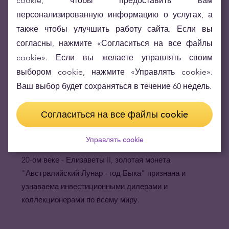
cookie, чтобы предоставить вам
коллекционеров.
Дизайн б
ыка
, изменяющийся каждые
12 лет, ограниченный тираж, качество чеканки,
персонализированную информацию о услугах, а
проба золота и статус законного платёжного средства
также чтобы улучшить работу сайта. Если вы
Австралии - всё это значительно повышает стоимость
согласны, нажмите «Согласиться на все файлы
монеты на вторичном рынке.
cookie». Если вы желаете управлять своим
Золотые монеты
"Австралийский Лунар -
выбором cookie, нажмите «Управлять cookie».
год
Быка
"
известны во всём мире.
Являясь частью
Ваш выбор будет сохраняться в течение 60 недель.
коллекции "Australian Lunar Series", которая
непрерывно выпускается вот уже 20 лет, изображая на
Согласиться на все файлы cookie
своих монетах животных знаменитого китайского
лунного календаря, а также портрет самого
Управлять cookie
могущественного и дольше всех правящего монарха в
20-ом веке - Елизаветы II, золотая монета
"Австралийский Лунар - год
Быка
" признана и
узнаваема инвестиционными дилерами и
коллекционерами по всему миру.