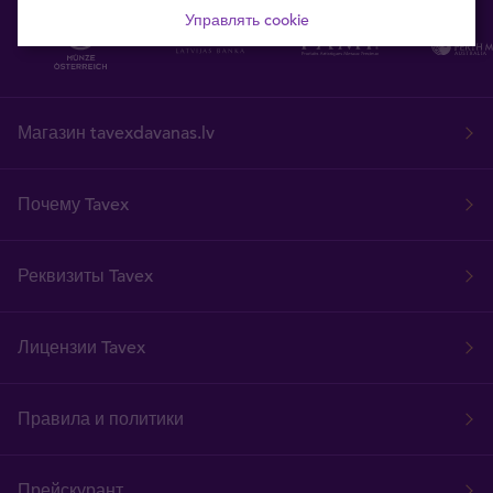
Управлять cookie
Магазин tavexdavanas.lv
Почему Tavex
Реквизиты Tavex
Лицензии Tavex
Правила и политики
Прейскурант