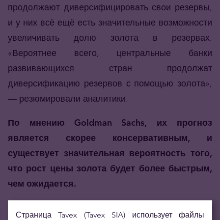
продолжают диверсифицировать свои резервы,
и у них всё ещё есть значительные возможности
увеличивать долю золота в резервах.
«Вероятнее всего, центральные банки
развивающихся стран продолжат
диверсификацию резервов с помощью золота»,
— резюмировали аналитики.
По мнению Goldman Sachs, их прогноз
является скорее консервативным, и
существует значительная вероятность того,
что рост цены золота будет более быстрым,
чем ожидается.
В качестве риска упоминается возможность того,
Страница Tavex (Tavex SIA) использует файлы