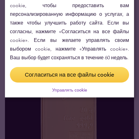
что опасения по поводу государственного долга
cookie, чтобы предоставить вам
и бюджетной ситуации могут снизиться. Это
персонализированную информацию о услугах, а
потенциально может уменьшить интерес
также чтобы улучшить работу сайта. Если вы
инвесторов к золоту.
согласны, нажмите «Согласиться на все файлы
cookie». Если вы желаете управлять своим
выбором cookie, нажмите «Управлять cookie».
LOYALTY
Ваш выбор будет сохраняться в течение 60 недель.
Согласиться на все файлы cookie
Управлять cookie