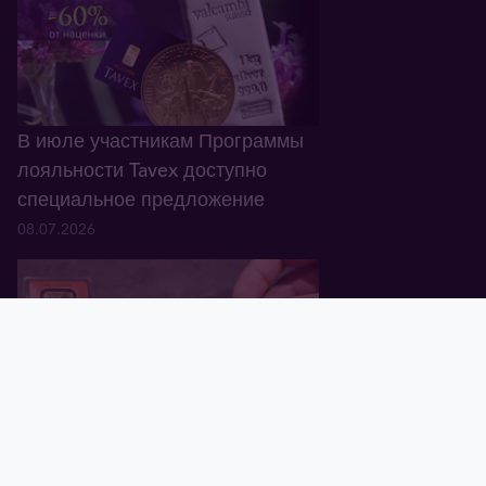
В июле участникам Программы
лояльности Tavex доступно
специальное предложение
08.07.2026
Главная
Корзина
Валюта
Золото
Графики
Блог
Tavex ID
В Латвии обнаружены
поддельные золотые слитки
Valcambi Suisse весом 1 oz