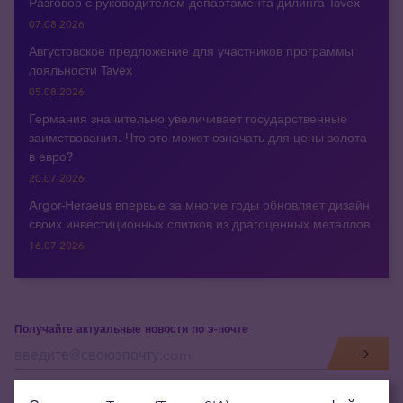
Разговор с руководителем департамента дилинга Tavex
07.08.2026
Августовское предложение для участников программы
лояльности Tavex
05.08.2026
Германия значительно увеличивает государственные
заимствования. Что это может означать для цены золота
в евро?
20.07.2026
Argor-Heraeus впервые за многие годы обновляет дизайн
своих инвестиционных слитков из драгоценных металлов
16.07.2026
Получайте актуальные новости по э-почте