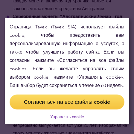
каждая монета, включая год Кролика, является
законным платёжным средством Австралии.
Серебряные монеты "Австралийский Лунар - год
Кролика" - редкие.
Данная монета является второй
Страница Tavex (Tavex SIA) использует файлы
монетой серии Lunar III легендарной "Лунной"
cookie, чтобы предоставить вам
коллекции. Каждая из коллекций состоит из 12 монет.
персонализированную информацию о услугах, а
Не упустите шанс начать третью коллекцию уже
также чтобы улучшить работу сайта. Если вы
сегодня.
согласны, нажмите «Согласиться на все файлы
Серебряные монеты "Австралийский Лунар - год
cookie». Если вы желаете управлять своим
Кролика" имеют качество чеканки
Bullion
выбором cookie, нажмите «Управлять cookie».
Uncirculated
.
Чеканка такого высокого уровня, с таким
Ваш выбор будет сохраняться в течение 60 недель.
блеском и качеством деталей, не оставляет выбора,
кроме как называть эту монету "моё сокровище".
Согласиться на все файлы cookie
Серебряные монеты "Австралийский Лунар - год
Кролика" известны во всём мире.
Являясь частью
Управлять cookie
коллекции "Australian Lunar Series", которая
непрерывно выпускается вот уже 20 лет, изображая на
своих монетах животных знаменитого китайского