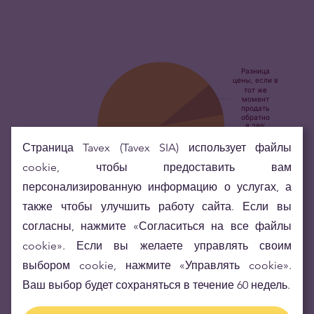
Страница Tavex (Tavex SIA) использует файлы
cookie, чтобы предоставить вам
персонализированную информацию о услугах, а
также чтобы улучшить работу сайта. Если вы
"Инвестиционное золото – выбор наименьшего
риска и стабильности накоплений"
согласны, нажмите «Согласиться на все файлы
cookie». Если вы желаете управлять своим
Ценность золота увеличивается на протяжении многих лет,
выбором cookie, нажмите «Управлять cookie».
что обеспечивает Вам позитивный результат инвестирования
Ваш выбор будет сохраняться в течение 60 недель.
и стабильность.