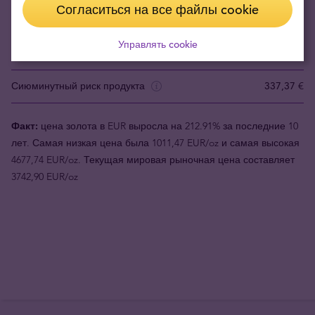
Согласиться на все файлы cookie
Ценность продукта (1шт.)
4070,99 €
Управлять cookie
Цена скупки
3733,62 €
Сиюминутный риск продукта
337,37 €
Факт:
цена золота в EUR выросла на 212.91% за последние 10
лет. Самая низкая цена была 1011,47 EUR/oz и самая высокая
4677,74 EUR/oz. Текущая мировая рыночная цена составляет
3742,90 EUR/oz