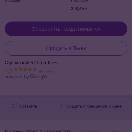
Продаём
Покупаем
-
358,66 €
Оповестить, когда появится
Продать в Tavex
Оценка клиентов о Tavex
4,8
667 reviews
Сравнить
Создать оповещение о цене
Почему стоит приобрести?
История
Информа