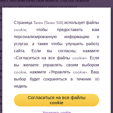
нии с высоким качеством монеты, способствовали
 из 4 самых востребованных инвестиционных
ресован инвестировать в китайскую золотую Панду,
опе, можем предложить лучшие цены на рынке на
Страница Tavex (Tavex SIA) использует файлы
 инвестиционных золотых монет.
cookie, чтобы предоставить вам
персонализированную информацию о
родукт
услугах, а также чтобы улучшить работу
начительный потенциал роста.
сайта. Если вы согласны, нажмите
Востребованность у
ж и меняющийся дизайн – всё это значительно
«Согласиться на все файлы cookie». Если
 на вторичном рынке.
вы желаете управлять своим выбором
ьги.
Данная монета является законным платёжным
cookie, нажмите «Управлять cookie». Ваш
банка и освобождена от НДС на материковой части
выбор будет сохраняться в течение 60
недель.
 во всём мире.
Будучи единственной
еющей статус законного платёжного средства и
Согласиться на все файлы
cookie
есторов во всём мире ей обеспечено.
 состоит из чистого золота.
Во многих отношениях
Управлять cookie