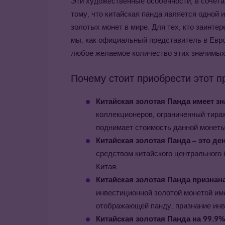
Эти художественные особенности, в сочета
тому, что китайская панда является одной
золотых монет в мире.
Для тех, кто заинте
мы
, как официальный представитель в Евр
любое желаемое количество этих значимых
Почему стоит приобрести этот п
Китайская золотая Панда имеет з
коллекционеров, ограниченный тира
поднимает стоимость данной монеты
Китайская золотая Панда
– это ден
средством китайского центрального 
Китая.
Китайская золотая Панда
признана
инвестиционной золотой монетой им
отображающей панду, признание инв
Китайская золотая Панда на 99.9%