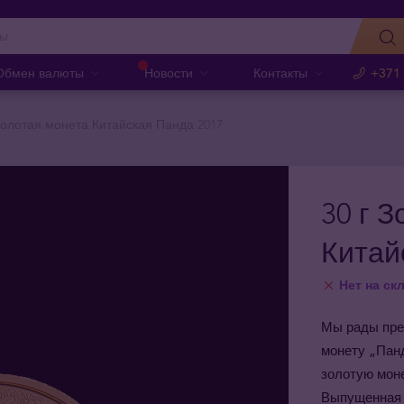
Обмен валюты
Новости
Контакты
+371
 Золотая монета Китайская Панда 2017
30 г 
Китай
Нет на ск
Мы рады пре
монету „Пан
золотую моне
Выпущенная 