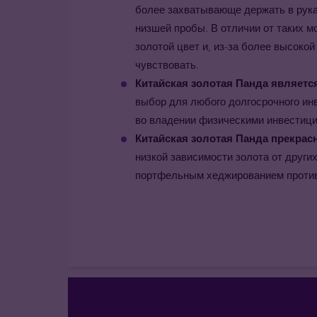
более захватывающе держать в руках
низшей пробы. В отличии от таких м
золотой цвет и, из-за более высокой
чувствовать.
Китайская золотая Панда
является
выбор для любого долгосрочного инв
во владении физическими инвестиц
Китайская золотая Панда
прекрасн
низкой зависимости золота от друг
портфельным хеджированием против