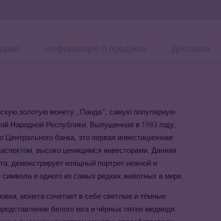
ория
Информация о продукте
Доставка
йскую золотую монету
„
Панда
”
, самую популярную
ой Народной Республики. Выпущенная в 1983 году,
о Центрального банка, это первая инвестиционная
 аспектом, высоко ценящимся инвесторами. Данная
ота, демонстрирует изящный портрет нежной и
 символа и одного из самых редких животных в мире.
вки, монета сочетает в себе светлые и тёмные
представление белого мха и чёрных пятен медведя.