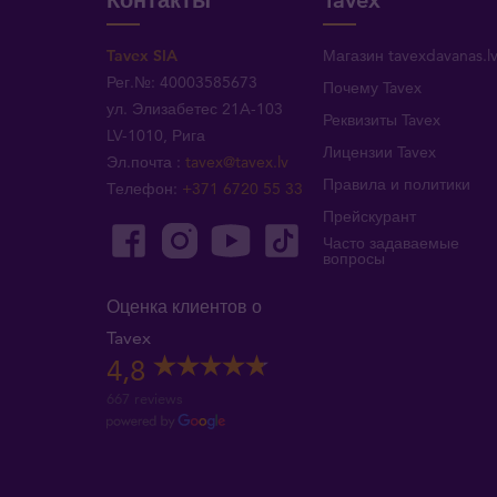
Контакты
Tavex
Tavex SIA
Магазин tavexdavanas.l
Рег.№: 40003585673
Почему Tavex
ул. Элизабетес 21A-103
Реквизиты Tavex
LV-1010, Рига
Лицензии Tavex
Эл.почта
:
tavex@tavex.lv
Правила и политики
Телефон
:
+371 6720 55 33
Прейскурант
Часто задаваемые
вопросы
Оценка клиентов о
Tavex
4,8
667 reviews