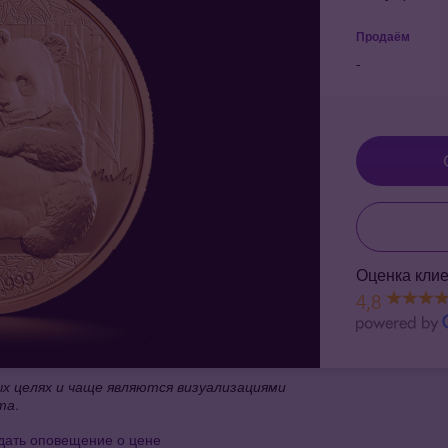
Продаём
-
Оценка клие
4,8
 целях и чаще являются визуализациями
та.
дать оповещение о цене