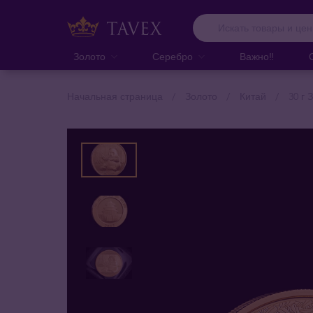
Золото
Серебро
Важно‼️
Начальная страница
Золото
Китай
30 г