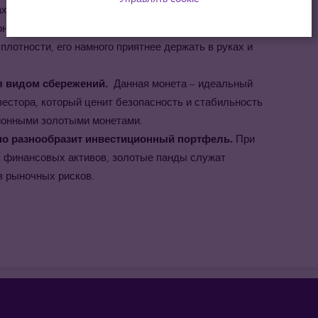
 Панду из чистого золота, чем монету из золота
онет, чистое 24 каратное золото имеет блестящий
 плотности, его намного приятнее держать в руках и
 видом сбережений.
Данная монета – идеальный
естора, который ценит безопасность и стабильность
ионными золотыми монетами.
о разнообразит инвестиционный портфель.
При
их финансовых активов, золотые панды служат
 рыночных рисков.