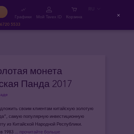
RU
Графики
Мой Tavex ID
Корзина
Close
 6720 5533
Золотая монета
ская Панда 2017
ладе
дложить своим клиентам китайскую золотую
да”, самую популярную инвестиционную
ту из Китайской Народной Республики.
в 1983
... прочитайте больше