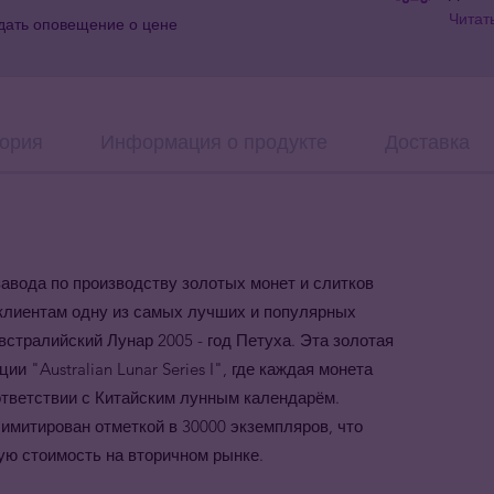
Читат
дать оповещение о цене
ория
Информация о продукте
Доставка
завода по производству золотых монет и слитков
 клиентам одну из самых лучших и популярных
стралийский Лунар 2005 - год Петуха. Эта золотая
и "Australian Lunar Series I", где каждая монета
оответствии с Китайским лунным календарём.
имитирован отметкой в 30000 экземпляров, что
ую стоимость на вторичном рынке.