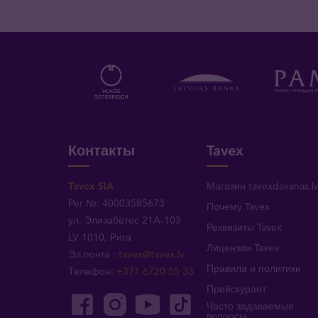
Контакты
Tavex
Tavex SIA
Магазин tavexdavanas.l
Рег.№: 40003585673
Почему Tavex
ул. Элизабетес 21A-103
Реквизиты Tavex
LV-1010, Рига
Лицензии Tavex
Эл.почта
:
tavex@tavex.lv
Правила и политики
Телефон
:
+371 6720 55 33
Прейскурант
Часто задаваемые
вопросы