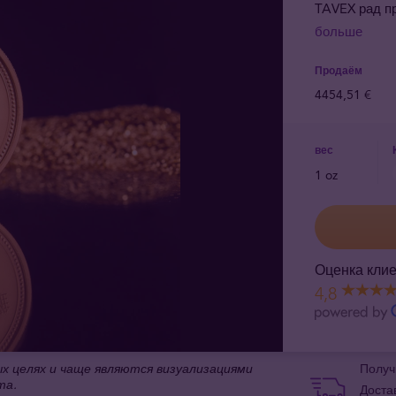
TAVEX рад п
больше
Продаём
4454,51 €
вес
1 oz
Оценка клие
4,8
 целях и чаще являются визуализациями
Получ
та.
Доста