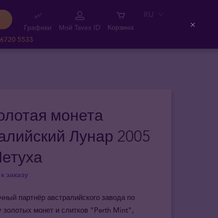
RU
Графики
Мой Tavex ID
Корзина
Close
 6720 5533
Золотая монета
алийский Лунар 2005
Петуха
к заказу
чный партнёр австралийского завода по
 золотых монет и слитков "Perth Mint",