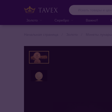
Золото
Серебро
Важно‼️
Начальная страница
Золото
Монеты лунары