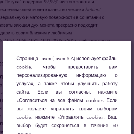
д Петуха" содержит 99,99% чистого золота и
обеспечивающей монете качество чеканки
brilliant
 зеркальную и матовую поверхности в сочетании с
ахватывающая дух монета прекрасно подходит
подарить своим близким и любимым
, 1957, 1969, 1981, 1993, 2005 и 2017, действительно
Страница Tavex (Tavex SIA) использует файлы
родукт
cookie, чтобы предоставить вам
персонализированную информацию о
нар - год Петуха" - это деньги.
Первая монета из
услугах, а также чтобы улучшить работу
отчеканена в 1996 году и каждая монета, включая год
сайта. Если вы согласны, нажмите
ым средством Австралии.
Лунар - год
«Согласиться на все файлы cookie». Если
Петуха
"
- редкие.
Выпущенная дважды
и 2017-ом году, унцовая монета "год Петуха" одна из
вы желаете управлять своим выбором
из 24 каратного золота.
cookie, нажмите «Управлять cookie». Ваш
Лунар - год
Петуха
"
основаны на традиционном
выбор будет сохраняться в течение 60
ре.
Родившиеся в год петуха, люди честные,
недель.