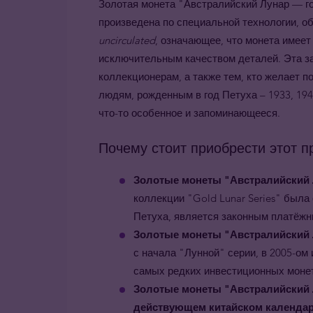
Золотая монета "Австралийский Лунар — го
произведена по специальной технологии, 
uncirculated
, означающее, что монета имеет
исключительным качеством деталей. Эта з
коллекционерам, а также тем, кто желает 
людям, рожденным в год Петуха – 1933, 1945
что-то особенное и запоминающееся.
Почему стоит приобрести этот п
Золотые монеты "Австралийский Лу
коллекции "Gold Lunar Series" была 
Петуха, является законным платёжн
Золотые
монеты
"Австралийский 
с начала "Лунной" серии, в 2005-ом 
самых редких инвестиционных монет 
Золотые монеты
"Австралийский 
действующем китайском календа