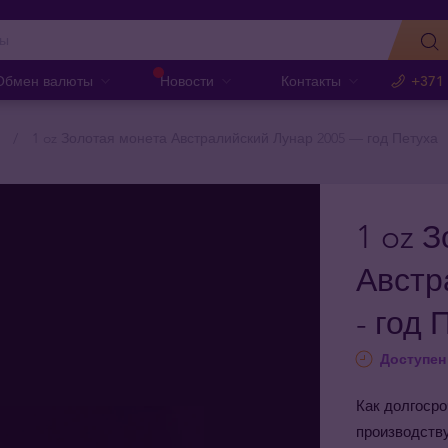
Обмен валюты
Новости
Контакты
+371
1 oz Золотая монета Австралийский Лунар 2005 — год Петуха
1 oz 
Австр
- год 
Доступен 
Как долгосро
производству