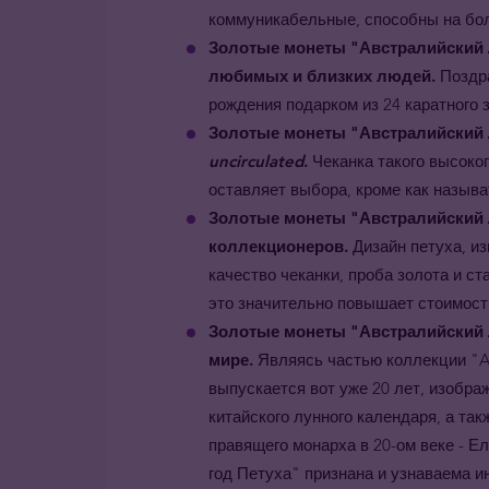
коммуникабельные, способны на бол
Золотые монеты
"Австралийский 
любимых и близких людей.
Поздр
рождения подарком из 24 каратного з
Золотые монеты
"Австралийский 
uncirculated
.
Чеканка такого высоког
оставляет выбора, кроме как называ
Золотые монеты
"Австралийский 
коллекционеров.
Дизайн петуха, и
качество чеканки, проба золота и ст
это значительно повышает стоимост
Золотые монеты
"Австралийский 
мире.
Являясь частью коллекции "Aus
выпускается вот уже 20 лет, изобра
китайского лунного календаря, а та
правящего монарха в 20-ом веке - Ел
год Петуха" признана и узнаваема 