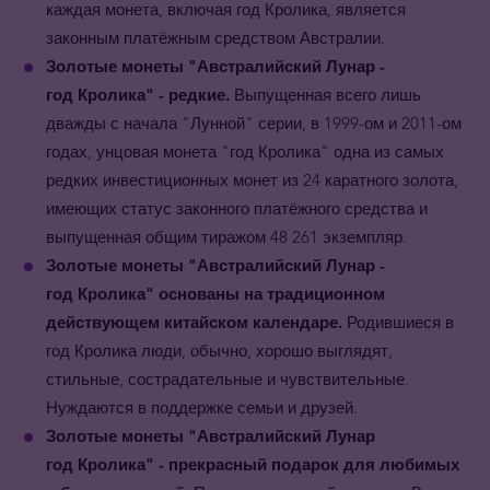
каждая монета, включая год Кролика, является
законным платёжным средством Австралии.
Золотые
монеты
"Австралийский Лунар -
год
Кролика
"
- редкие.
Выпущенная всего лишь
дважды с начала "Лунной" серии, в 1999-ом и 2011-ом
годах, унцовая монета "год
Кролика
" одна из самых
редких инвестиционных монет из 24 каратного золота,
имеющих статус законного платёжного средства и
выпущенная общим тиражом 48 261 экземпляр.
Золотые монеты
"Австралийский Лунар -
год
Кролика
"
основаны на традиционном
действующем китайском календаре.
Родившиеся в
год Кролика люди, обычно, хорошо выглядят,
стильные, сострадательные и чувствительные.
Нуждаются в поддержке семьи и друзей.
Золотые монеты
"Австралийский Лунар
год
Кролика
"
- прекрасный подарок для любимых