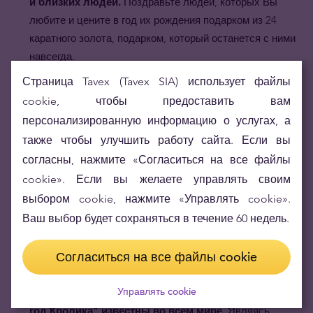
и близких людей.
Поздравьте людей, которых Вы
любите и цените в год их рождения подарком из 24
каратного золота, подарком, который останется с ними
навсегда.
Золотые монеты
"Австралийский Лунар -
Страница Tavex (Tavex SIA) использует файлы
год
Кролика
"
имеют качество
proof
.
Чеканка такого
cookie, чтобы предоставить вам
высокого уровня, с таким блеском и качеством деталей,
персонализированную информацию о услугах, а
не оставляет выбора, кроме как называть эту монету
также чтобы улучшить работу сайта. Если вы
"моя прелесть".
согласны, нажмите «Согласиться на все файлы
Золотые монеты
"Австралийский Лунар -
cookie». Если вы желаете управлять своим
год
Кролика
"
популярны среди
выбором cookie, нажмите «Управлять cookie».
коллекционеров.
Дизайн кролика, изменяющийся
Ваш выбор будет сохраняться в течение 60 недель.
каждые 12 лет, ограниченный тираж, качество чеканки,
проба золота и статус законного платёжного средства
Согласиться на все файлы cookie
Австралии - всё это значительно повышает стоимость
монеты на вторичном рынке.
Управлять cookie
Золотые монеты
"Австралийский Лунар -
год
Кролика
"
известны во всём мире.
Являясь