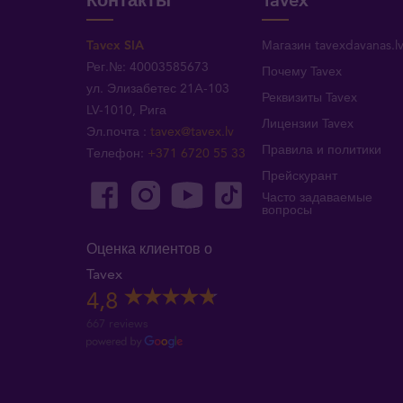
Контакты
Tavex
Tavex SIA
Магазин tavexdavanas.l
Рег.№: 40003585673
Почему Tavex
ул. Элизабетес 21A-103
Реквизиты Tavex
LV-1010, Рига
Лицензии Tavex
Эл.почта
:
tavex@tavex.lv
Правила и политики
Телефон
:
+371 6720 55 33
Прейскурант
Часто задаваемые
вопросы
Оценка клиентов о
Tavex
4,8
667 reviews