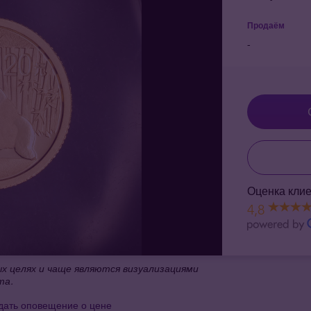
Продаём
-
Оценка клие
4,8
 целях и чаще являются визуализациями
та.
дать оповещение о цене