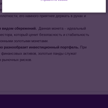
 Панду из чистого золота, чем монету из золота
онет, чистое 24 каратное золото имеет блестящий
 плотности, его намного приятнее держать в руках и
 видом сбережений.
Данная монета – идеальный
естора, который ценит безопасность и стабильность
ионными золотыми монетами.
о разнообразит инвестиционный портфель.
При
их финансовых активов, золотые панды служат
 рыночных рисков.