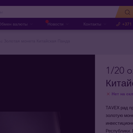
Обмен валюты
Новости
Контакты
+371
 oz Золотая монета Китайская Панда
1/20 
Китай
Нет на ск
TAVEX рад п
золотую мон
инвестицион
Республики.