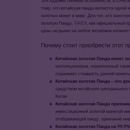
Эти художественные особенности, в сочета
тому, что китайская панда является одной
золотых монет в мире. Для тех, кто заинте
золотую Панду,
TAVEX
, как официальный п
цены на рынке на любое желаемое количес
Почему стоит приобрести этот п
Китайская золотая Панда имеет з
коллекционеров, ограниченный тира
поднимает стоимость данной монеты
Китайская золотая Панда
– это ден
средством китайского центрального 
Китая
Китайская золотая Панда
признана
инвестиционной золотой монетой им
отображающей панду, признание инв
Китайская золотая Панда на 99.9%