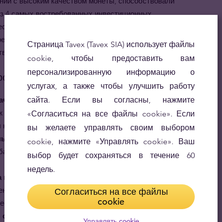
нии с высоким качеством монеты, способствовали
 из 4 самых востребованных инвестиционных
ресован инвестировать в китайскую
редставитель в Европе, может предложить лучшие
Страница Tavex (Tavex SIA) использует файлы
тво этих значимых инвестиционных золотых монет.
cookie, чтобы предоставить вам
персонализированную информацию о
родукт
услугах, а также чтобы улучшить работу
начительный потенциал роста.
сайта. Если вы согласны, нажмите
Востребованность у
ж и меняющийся дизайн – всё это значительно
«Согласиться на все файлы cookie». Если
 на вторичном рынке.
вы желаете управлять своим выбором
ьги.
Данная монета является законным платёжным
cookie, нажмите «Управлять cookie». Ваш
банка и освобождена от НДС на материковой части
выбор будет сохраняться в течение 60
недель.
 во всём мире.
Будучи единственной
еющей статус законного платёжного средства и
Согласиться на все файлы
cookie
есторов во всём мире ей обеспечено.
 состоит из чистого золота.
Во многих отношениях
Управлять cookie