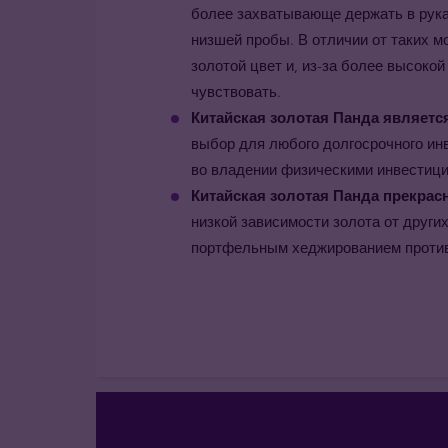
более захватывающе держать в руках
низшей пробы. В отличии от таких м
золотой цвет и, из-за более высокой
чувствовать.
Китайская золотая Панда
является
выбор для любого долгосрочного инв
во владении физическими инвестиц
Китайская золотая Панда
прекрасн
низкой зависимости золота от друг
портфельным хеджированием против