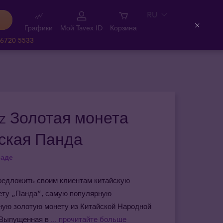
RU
Графики
Мой Tavex ID
Корзина
Close
 6720 5533
oz Золотая монета
ская Панда
ладе
редложить своим клиентам китайскую
ету „Панда”, самую популярную
ную золотую монету из Китайской Народной
 Выпущенная в
... прочитайте больше