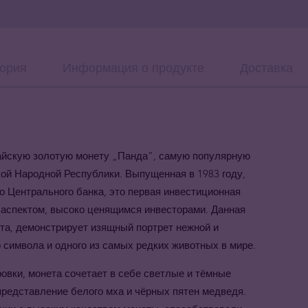
ория
Информация о продукте
Доставка
айскую золотую монету
„
Панда
”
, самую популярную
ой Народной Республики. Выпущенная в 1983 году,
о Центрального банка, это первая инвестиционная
 аспектом, высоко ценящимся инвесторами. Данная
ота, демонстрирует изящный портрет нежной и
 символа и одного из самых редких животных в мире.
вки, монета сочетает в себе светлые и тёмные
представление белого мха и чёрных пятен медведя.