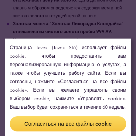
главным образом определяется содержанием в ней
чистого золота и текущей ценой на него.
Золотая монета "Золотая Лихорадка Клондайка"
отчеканена из чистого золота пробы 999.99.
Сочетание золота высшей пробы и художественного
дизайна придают монете особо притягательный вид.
Страница Tavex (Tavex SIA) использует файлы
Золотая монета "Золотая Лихорадка Клондайка"
cookie, чтобы предоставить вам
прекрасный способ разнообразить свой
персонализированную информацию о услугах, а
инвестиционный портфель.
При низкой зависимости
также чтобы улучшить работу сайта. Если вы
золота от других финансовых активов, данная монета
согласны, нажмите «Согласиться на все файлы
служит замечательным диверсификатором Вашего
cookie». Если вы желаете управлять своим
инвестиционного портфеля.
выбором cookie, нажмите «Управлять cookie».
Ваш выбор будет сохраняться в течение 60 недель.
Согласиться на все файлы cookie