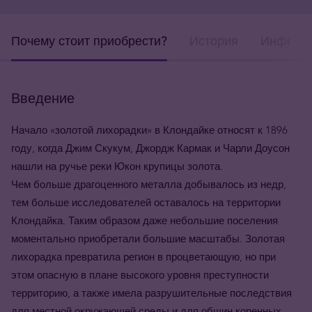
Почему стоит приобрести?
История
Информа
Введение
Начало «золотой лихорадки» в Клондайке относят к 1896
году, когда Джим Скукум, Джордж Кармак и Чарли Доусон
нашли на ручье реки Юкон крупицы золота.
Чем больше драгоценного металла добывалось из недр,
тем больше исследователей оставалось на территории
Клондайка. Таким образом даже небольшие поселения
моментально приобретали большие масштабы. Золотая
лихорадка превратила регион в процветающую, но при
этом опасную в плане высокого уровня преступности
территорию, а также имела разрушительные последствия
для местной окружающей среды и для общин коренных