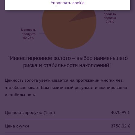
Управлять cookie
"Инвестиционное золото – выбор наименьшего
риска и стабильности накоплений"
Ценность золота увеличивается на протяжении многих лет,
что обеспечивает Вам позитивный результат инвестирования
и стабильность.
Ценность продукта (1шт.)
4070,99 €
Цена скупки
3756,02 €