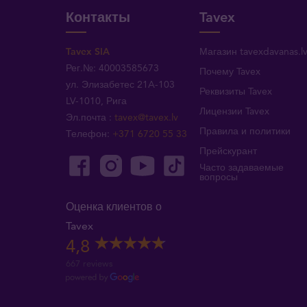
Контакты
Tavex
Tavex SIA
Магазин tavexdavanas.l
Рег.№: 40003585673
Почему Tavex
ул. Элизабетес 21A-103
Реквизиты Tavex
LV-1010, Рига
Лицензии Tavex
Эл.почта
:
tavex@tavex.lv
Правила и политики
Телефон
:
+371 6720 55 33
Прейскурант
Часто задаваемые
вопросы
Оценка клиентов о
Tavex
4,8
667 reviews