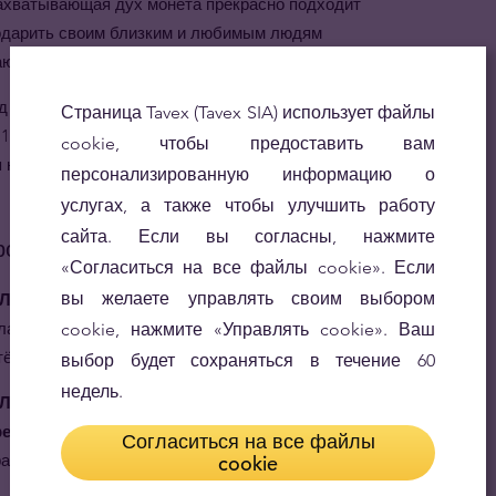
ахватывающая дух монета прекрасно подходит
подарить своим близким и любимым людям
ающееся.
од Лошади" также будет подходящим подарком для
Страница Tavex (Tavex SIA) использует файлы
 1978, 1990, 2002, 2014 и 2026 годы. Родившиеся под
cookie, чтобы предоставить вам
я независимыми, харизматичными и склонными к
персонализированную информацию о
услугах, а также чтобы улучшить работу
сайта. Если вы согласны, нажмите
родукт
«Согласиться на все файлы cookie». Если
вы желаете управлять своим выбором
унар - год Лошади" - это деньги.
Первая монета
ла отчеканена в 1996 году и каждая монета, включая
cookie, нажмите «Управлять cookie». Ваш
тёжным средством Австралии.
выбор будет сохраняться в течение 60
недель.
Лунар - год Лошади" основаны на традиционном
ре.
Родившиеся в год Лошади считаются
Согласиться на все файлы
растными и любителями приключений.
cookie