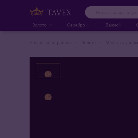
Золото
Серебро
Важно‼️
Начальная страница
Золото
Монеты лунары