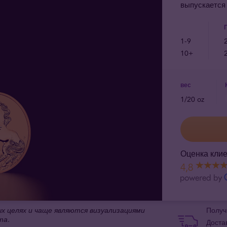
выпускается
1-9
10+
вес
1/20 oz
Оценка клие
4,8
 целях и чаще являются визуализациями
Получ
та.
Доста