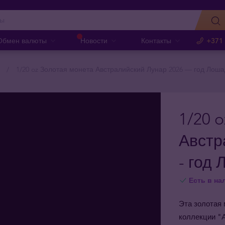
Обмен валюты
Новости
Контакты
+371
1/20 oz Золотая монета Австралийский Лунар 2026 — год Лош
1/20 
Австр
- год
Есть в на
Эта золотая 
коллекции "Au