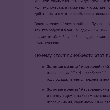
исключительным качеством деталей. Эта з
коллекционерам, а также тем, кто желает 
действительно что-то особенное и запомин
Золотая монета "Австралийский Лунар —г
тех, кто родился в год Лошади – 1954, 1966,
знаком китайской лунной лошади считаютс
приключениям.
Почему стоит приобрести этот п
Золотые монеты "Австралийский Л
из коллекции "Gold Lunar Series" бы
год Лошади, является законным пла
Золотые монеты "Австралийский 
действующем китайском календа
независимыми, харизматичными, ст