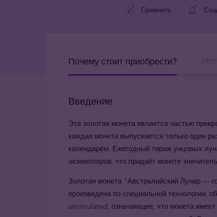
Сравнить
Соз
Почему стоит приобрести?
Ист
Введение
Эта золотая монета является частью прекрасн
каждая монета выпускается только один раз
календарём. Ежегодный тираж унцовых луна
экземпляров, что придаёт монете значител
Золотая монета "Австралийский Лунар — го
произведена по специальной технологии, об
uncirculated, означающее, что монета имее