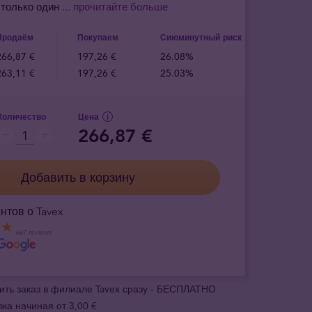
 только один
... прочитайте больше
Продаём
Покупаем
Сиюминутный риск
266,87 €
197,26 €
26.08%
263,11 €
197,26 €
25.03%
Количество
Цена
266,87 €
Добавить в корзину
нтов о Tavex
667 reviews
ить заказ в филиале Tavex сразу - БЕСПЛАТНО
вка начиная от 3,00 €