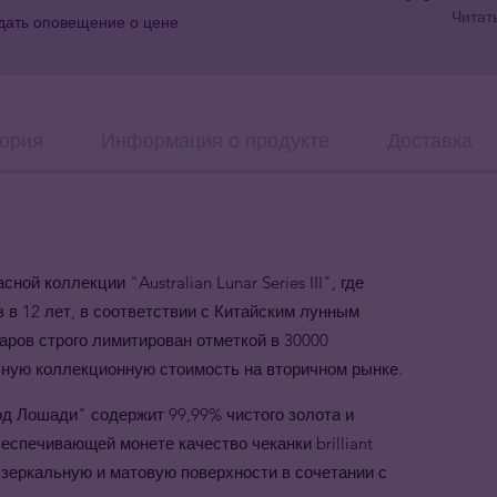
Читат
дать оповещение о цене
ория
Информация о продукте
Доставка
ой коллекции "Australian Lunar Series III", где
 в 12 лет, в соответствии с Китайским лунным
ров строго лимитирован отметкой в 30000
ьную коллекционную стоимость на вторичном рынке.
д Лошади" содержит 99,99% чистого золота и
еспечивающей монете качество чеканки brilliant
т зеркальную и матовую поверхности в сочетании с