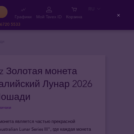
RU
Графики
Мой Tavex ID
Корзина
Close
 6720 5533
ади
oz Золотая монета
алийский Лунар 2026
 Лошади
личии
монета является частью прекрасной
stralian Lunar Series III", где каждая монета