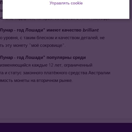
унар - год Лошади" - прекрасный подарок для
Управлять cookie
вьте людей, которых Вы любите и цените, в год их
олота, подарком, который останется с ними навсегда.
Лунар - год Лошади" имеют качество
brilliant
о уровня, с таким блеском и качеством деталей, не
ть эту монету "
моё сокровище
".
Лунар - год Лошади" популярны среди
 изменяющийся каждые 12 лет, ограниченный
та и статус законного платёжного средства Австралии
имость монеты на вторичном рынке.