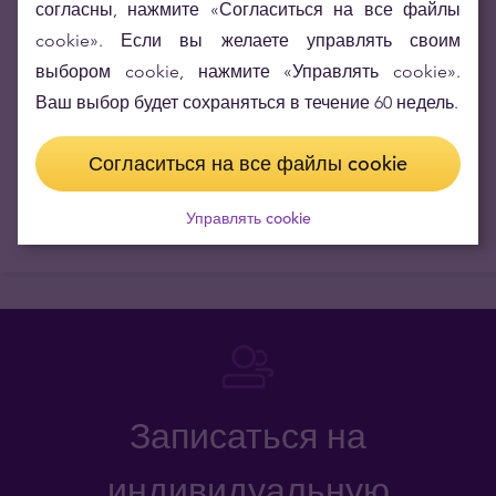
согласны, нажмите «Согласиться на все файлы
Купюры, которыми удобно пользоваться каждый день
cookie». Если вы желаете управлять своим
С точки зрения удобства повседневных расчетов или
выбором cookie, нажмите «Управлять cookie».
поездок на отдых предпочтительны купюры помельче: 5, 10
Ваш выбор будет сохраняться в течение 60 недель.
и 20 фунтов. Если нужно иметь с собой крупную сумму,
удобнее пользоваться купюрами от 50 фунтов.
Согласиться на все файлы cookie
Управлять cookie
Записаться на
индивидуальную