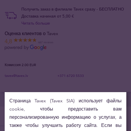
Получить заказ в филиале Tavex сразу - БЕСПЛАТНО
Доставка начиная от 5,00 €
Читать больше
Оценка клиентов о Tavex
4,8
667 reviews
Комиссия
2.00 EUR
tavex@tavex.lv
+371 6720 5533
Страница Tavex (Tavex SIA) использует файлы
cookie, чтобы предоставить вам
Полезная информация
персонализированную информацию о услугах, а
Банкноты
Шпаргалка
также чтобы улучшить работу сайта. Если вы