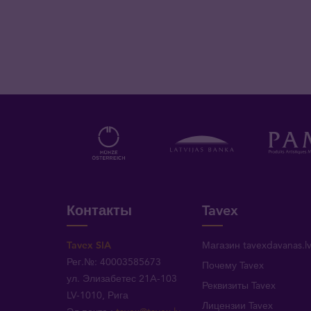
Контакты
Tavex
Tavex SIA
Магазин tavexdavanas.l
Рег.№: 40003585673
Почему Tavex
ул. Элизабетес 21A-103
Реквизиты Tavex
LV-1010, Рига
Лицензии Tavex