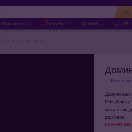
Обмен валюты
Новости
Контакты
+371
Доминиканское песо
Домин
Есть в на
Доминиканск
Республика. 
курсам как д
расходов
Выберите фили