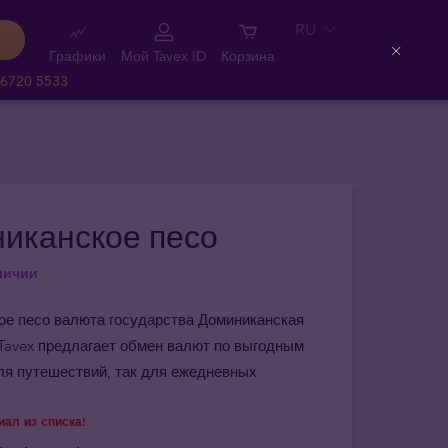
RU
Графики
Мой Tavex ID
Корзина
Close
 6720 5533
иканское песо
личии
ое песо валюта государства Доминиканская
Tavex предлагает обмен валют по выгодным
ля путешествий, так для ежедневных
ал из списка!