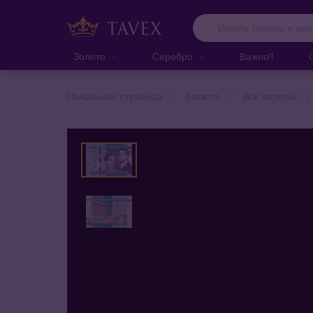
Золото
Серебро
Важно‼️
Начальная страница
Валюта
Все валюты