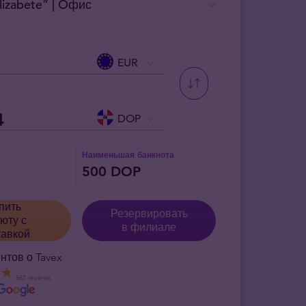
izabete” | Oфис
EUR
DOP
Наименьшая банкнота
500 DOP
пить
Резервировать
юту с
в филиале
тавкой
нтов о Tavex
667 reviews