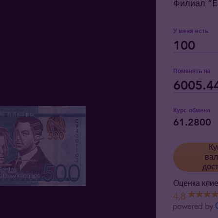
Филиал ”El
У меня есть
Поменять на
Курс обмена
61.2800
Ку
вал
дос
Оценка клие
4,8