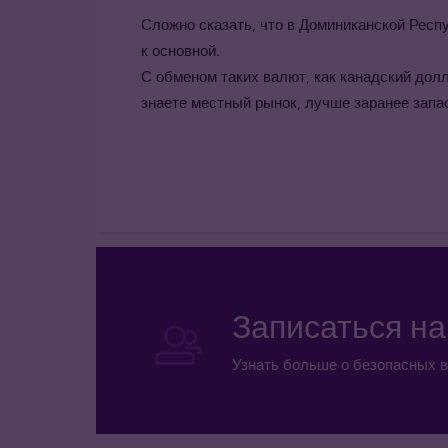
Сложно сказать, что в Доминиканской Респ
к основной.
С обменом таких валют, как канадский дол
знаете местный рынок, лучше заранее зап
Записаться н
Узнать больше о безопасных в