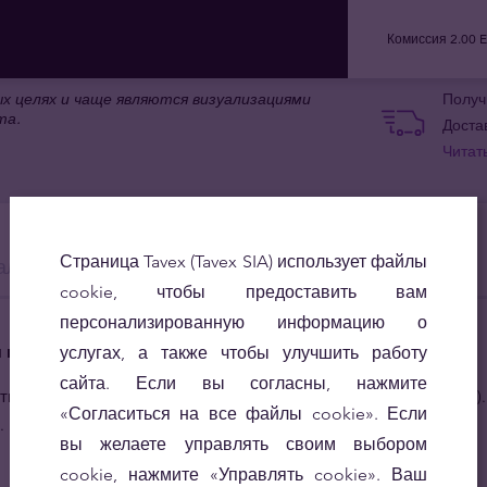
Комиссия
2.00 
 целях и чаще являются визуализациями
Получ
та.
Доста
Читат
Страница Tavex (Tavex SIA) использует файлы
алка
График
В обращении
Факты
cookie, чтобы предоставить вам
персонализированную информацию о
я каждый день
услугах, а также чтобы улучшить работу
сайта. Если вы согласны, нажмите
 номиналом до 500 песо включительно (20, 50, 100, 200 и 500)
«Согласиться на все файлы cookie». Если
.
вы желаете управлять своим выбором
cookie, нажмите «Управлять cookie». Ваш