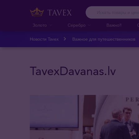
Золото
Серебро
Важно‼️
Новости Tavex
Важное для путешественников
TavexDavanas.lv