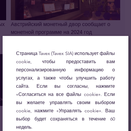
ых
Австрийский монетный двор сообщает о
монетной программе на 2024 год
31.08.2023
Страница Tavex (Tavex SIA) использует файлы
cookie, чтобы предоставить вам
персонализированную информацию о
услугах, а также чтобы улучшить работу
сайта. Если вы согласны, нажмите
«Согласиться на все файлы cookie». Если
вы желаете управлять своим выбором
10 причин почему стоит подарить
cookie, нажмите «Управлять cookie». Ваш
выпускнику золотую или серебряную
выбор будет сохраняться в течение 60
монету или слиток
недель.