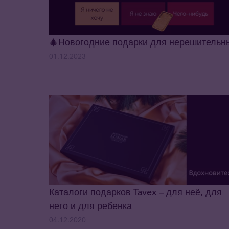
🎄Новогодние подарки для нерешительн
01.12.2023
Каталоги подарков Tavex – для неё, для
него и для ребенка
04.12.2020