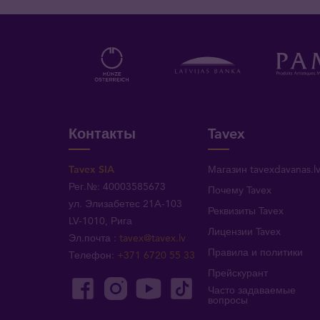
Контакты
Tavex
Tavex SIA
Магазин tavexdavanas.l
Рег.№: 40003585673
Почему Tavex
ул. Элизабетес 21A-103
Реквизиты Tavex
LV-1010, Рига
Лицензии Tavex
Эл.почта
:
tavex@tavex.lv
Правила и политики
Телефон
:
+371 6720 55 33
Прейскурант
Часто задаваемые
вопросы