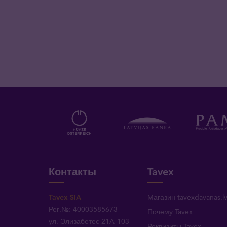
Контакты
Tavex
Tavex SIA
Магазин tavexdavanas.l
Рег.№: 40003585673
Почему Tavex
ул. Элизабетес 21A-103
Реквизиты Tavex