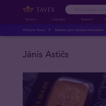
Золото
Серебро
Важно‼️
Новости Tavex
Важное для путешественников
Jānis Astičs