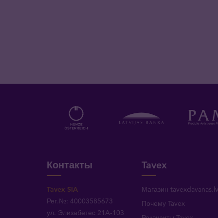
Контакты
Tavex
Tavex SIA
Магазин tavexdavanas.l
Рег.№: 40003585673
Почему Tavex
ул. Элизабетес 21A-103
Реквизиты Tavex